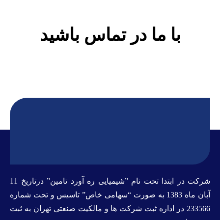
با ما در تماس باشید
شرکت در ابتدا تحت نام ”شیمیایی ره آورد تامين” درتاريخ 11
آبان ماه 1383 به صورت “سهامی خاص” تاسيس و تحت شماره
233566 در اداره ثبت شرکت ها و مالکيت صنعتی تهران به ثبت