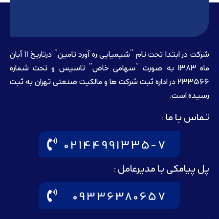
شرکت در ابتدا تحت نام ”شیمیایی ره آورد تامين” درتاريخ 11 آبان
ماه 1383 به صورت “سهامی خاص” تاسيس و تحت شماره
233566 در اداره ثبت شرکت ها و مالکيت صنعتی تهران به ثبت
رسيده است.
تماس با ما :
02144991335-7
پل پیامکی با مدیرعامل :
09336380657