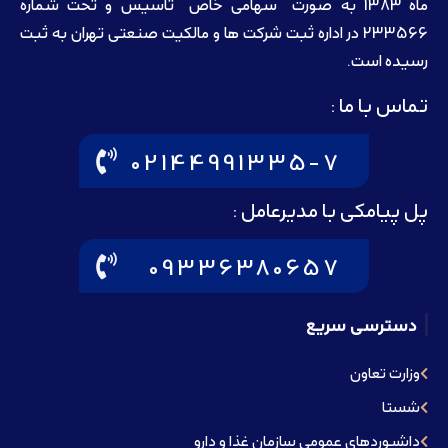
ماه 1383 به صورت “سهامی خاص” تاسيس و تحت شماره
233566 در اداره ثبت شرکت ها و مالکيت صنعتی تهران به ثبت
رسيده است.
تماس با ما :
02144991335-7
پل پیامکی با مدیرعامل :
09336380657
دسترسی سریع
وزارت تعاون
شستا
داشبوردهای عمومی سازمان غذا و دارو