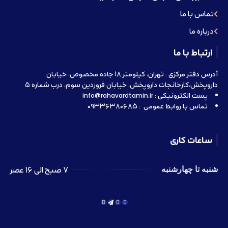
تماس با ما
درباره ما
ارتباط با ما
آدرس دفتر مرکزی : تهران، کیلومتر 18 جاده مخصوص، خیابان
داروپخش،کارخانجات داروپخش، خیابان فروردین سوم، درب شماره 5
پست الکترونیکی : info@rahavardtamin.ir
تماس با روابط عمومی : 09336380685
ساعات کاری
7 صبح الی 16 عصر
شنبه تا چهارشنبه