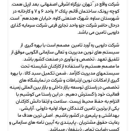
شرکت واقع در ”تهران، بزرگراه اشرفی اصفهانی، بعد ازپل همت،
کوچه پونک، ساختمان قائم، پلاک 2 واحد 6 و 7 و کارخانه در
شهرستان ساوه، شهرک صنعتی کاوه، خیابان هجدهم” است.
درحال حاضر شرکت جزو واحد تجاری فرعی شرکت سرمایه گذاری
دارویی تامین می باشد.
شرکت دارویی ره آورد تامین مصمم است با بهره گیری از
سیستم های نوین مدیریت و تعالی سازمانی الگویی موفق از
تلفیق تعهد ، تخصص و نوآوری در صنعت کشور باشد.
ما مصمم هستیم با استفاده از کارکنان شایسته تحت
سیستمهای مدیریت کارآمد ، ضمن تکمیل سبد کالا ، با بهره
گیری از امکانات نوین ارتباطات و شرکت در نمایشگاه های
تخصصی در راستای توسعه بازار داخلی و بازار بین المللی زمینه
فعالیت خود را گسترش دهیم . در این راستا می کوشیم با
التزام به حفظ محیط زیست ، سلامت و ارتقا دانش کارکنان
یکی از برترین تامین کنندگان مواد اولیه داروئی ، آرایشی ،
بهداشتی و پلیمری در کشور باشیم . اصلی ترین هدف ما
رعایت حقوق مشتریان ، پایبندی به آیین نامه های سازمانی و
کسب رضایت تمامی ذینفعان میباشد.