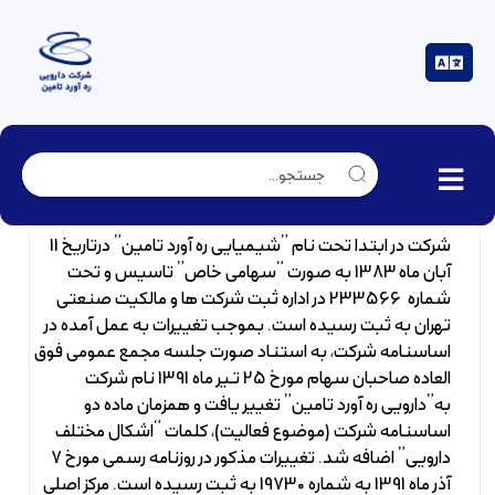
شرکت در ابتدا تحت نام ”شیمیایی ره آورد تامين” درتاريخ 11
آبان ماه 1383 به صورت “سهامی خاص” تاسيس و تحت
شماره 233566 در اداره ثبت شرکت ها و مالکيت صنعتی
تهران به ثبت رسيده است. بموجب تغییرات به عمل آمده در
اساسنامه شرکت، به استناد صورت جلسه مجمع عمومی فوق
العاده صاحبان سهام مورخ 25 تـیر ماه 1391 نام شرکت
به”دارویی ره آورد تامین” تغییر یافت و همزمان ماده دو
اساسنامه شرکت (موضوع فعالیت)، کلمات “اشکال مختلف
دارویی” اضافه شد. تغییرات مذکور در روزنامه رسمی مورخ 7
آذر ماه 1391 به شماره 19730 به ثبت رسیده است. مرکز اصلی