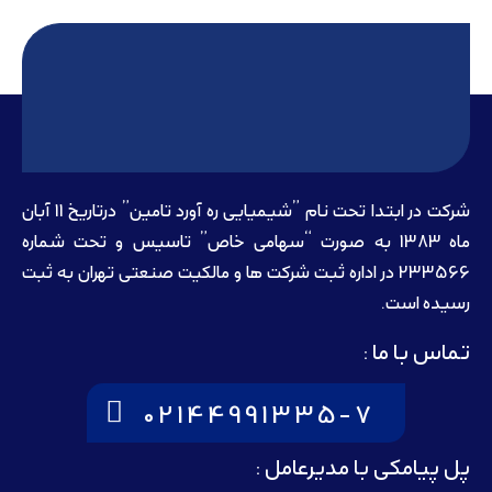
شرکت در ابتدا تحت نام ”شیمیایی ره آورد تامين” درتاريخ 11 آبان
ماه 1383 به صورت “سهامی خاص” تاسيس و تحت شماره
233566 در اداره ثبت شرکت ها و مالکيت صنعتی تهران به ثبت
رسيده است.
تماس با ما :
02144991335-7
پل پیامکی با مدیرعامل :