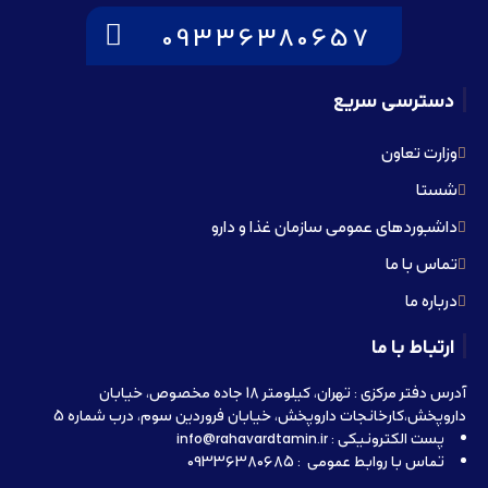
09336380657
دسترسی سریع
وزارت تعاون
شستا
داشبوردهای عمومی سازمان غذا و دارو
تماس با ما
درباره ما
ارتباط با ما
آدرس دفتر مرکزی : تهران، کیلومتر 18 جاده مخصوص، خیابان
داروپخش،کارخانجات داروپخش، خیابان فروردین سوم، درب شماره 5
پست الکترونیکی : info@rahavardtamin.ir
تماس با روابط عمومی : 09336380685