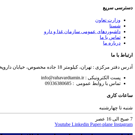
دسترسی سریع
وزارت تعاون
شستا
داشبوردهای عمومی سازمان غذا و دارو
تماس با ما
درباره ما
ارتباط با ما
آدرس دفتر مرکزی : تهران، کیلومتر 18 جاده مخصوص، خیابان داروپخش،کارخانجات داروپخش، خیابان فروردین سوم، درب شماره 5
پست الکترونیکی : info@rahavardtamin.ir
تماس با روابط عمومی : 09336380685
ساعات کاری
شنبه تا چهارشنبه
7 صبح الی 16 عصر
Youtube
Linkedin
Paper-plane
Instagram