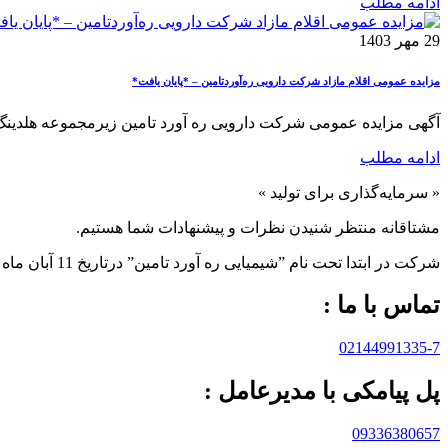
ادامه مطلب
29 مهر 1403
مزایده عمومی اقلام مازاد شرکت دارویی‌ ره‌آوردتامین – *پایان یافت*
آگهی مزایده عمومی شرکت دارویی ره آورد تامین زیرمجموعه هلدینگ دارو
ادامه مطلب
« سرمایه‌گذاری برای تولید »
مشتاقانه منتظر شنیدن نظرات و پیشنهادات شما هستیم.
شرکت در ابتدا تحت نام ”شیمیایی ره آورد تامين” درتاريخ 11 آبان ماه 1383 به صورت “سهامی خاص” تاسيس و تحت شماره 233566 در اداره ثبت شرکت ها و مالکيت صنعتی تهران به ثبت رسيده است.
تماس با ما :
02144991335-7
پل پیامکی با مدیرعامل :
09336380657