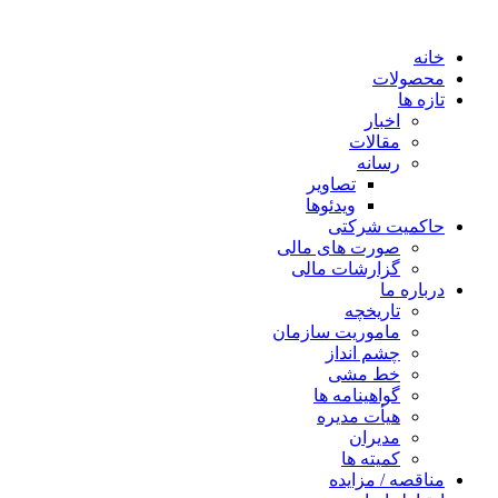
خانه
محصولات
تازه ها
اخبار
مقالات
رسانه
تصاویر
ویدئوها
حاکمیت شرکتی
صورت های مالی
گزارشات مالی
درباره ما
تاریخچه
ماموریت سازمان
چشم انداز
خط مشی
گواهینامه ها
هیأت مدیره
مدیران
کمیته ها
مناقصه / مزایده