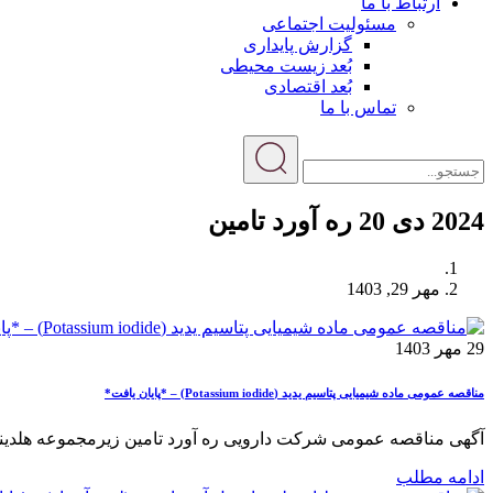
ارتباط با ما
مسئولیت اجتماعی
گزارش پایداری
بُعد زیست محیطی
بُعد اقتصادی
تماس با ما
2024 دی 20 ره آورد تامین
مهر 29, 1403
29 مهر 1403
مناقصه عمومی ماده شیمیایی پتاسیم یدید (Potassium iodide) – *پایان یافت*
آگهی مناقصه عمومی شرکت دارویی ره آورد تامین زیرمجموعه هلدینگ دارویی تا
ادامه مطلب