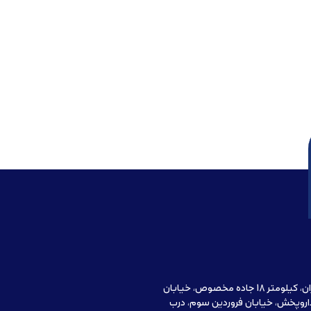
آدرس دفتر مرکزی : تهران، کیلومتر 18 جاده مخصوص، خیابان
اروپخش، خیابان فروردین سوم، درب