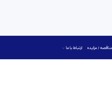
ناقصه / مزایده
ارتباط با ما
آيوداين