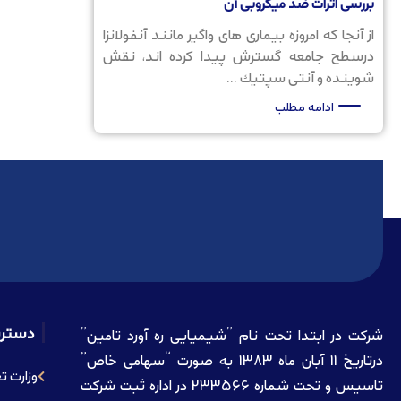
بررسی اثرات ضد ميكروبی آن
از آنجا كه امروزه بیماری های واگیر مانند آنفولانزا
درسطح جامعه گسترش پیدا كرده اند، نقش
شوینده و آنتی سپتیك ...
ادامه مطلب
دستر
شرکت در ابتدا تحت نام ”شیمیایی ره آورد تامين”
درتاريخ 11 آبان ماه 1383 به صورت “سهامی خاص”
وزارت ت
تاسيس و تحت شماره 233566 در اداره ثبت شرکت