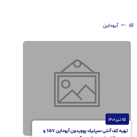
آيوداين
15 تیر 1401
تهيه كف آنتی سپتيك پوويدون آيوداين 57% و