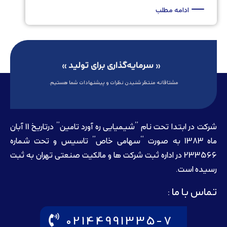
ادامه مطلب
« سرمایه‌گذاری برای تولید »
مشتاقانه منتظر شنیدن نظرات و پیشنهادات شما هستیم.
شرکت در ابتدا تحت نام ”شیمیایی ره آورد تامين” درتاريخ 11 آبان
ماه 1383 به صورت “سهامی خاص” تاسيس و تحت شماره
233566 در اداره ثبت شرکت ها و مالکيت صنعتی تهران به ثبت
رسيده است.
تماس با ما :
02144991335-7