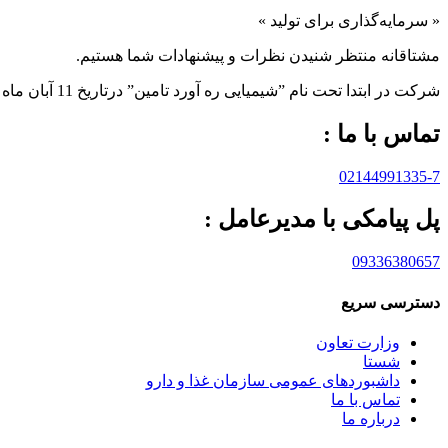
« سرمایه‌گذاری برای تولید »
مشتاقانه منتظر شنیدن نظرات و پیشنهادات شما هستیم.
شرکت در ابتدا تحت نام ”شیمیایی ره آورد تامين” درتاريخ 11 آبان ماه 1383 به صورت “سهامی خاص” تاسيس و تحت شماره 233566 در اداره ثبت شرکت ها و مالکيت صنعتی تهران به ثبت رسيده است.
تماس با ما :
02144991335-7
پل پیامکی با مدیرعامل :
09336380657
دسترسی سریع
وزارت تعاون
شستا
داشبوردهای عمومی سازمان غذا و دارو
تماس با ما
درباره ما