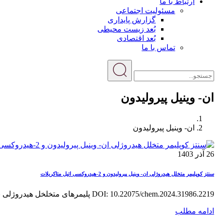
ارتباط با ما
مسئولیت اجتماعی
گزارش پایداری
بُعد زیست محیطی
بُعد اقتصادی
تماس با ما
ان- وینیل پیرولیدون
ان- وینیل پیرولیدون
26 آذر 1403
سنتز کوپلیمر متخلل هیدروژلی ان- وینیل پیرولیدون و 2-هیدروکسی اتیل متاکریلات
DOI: 10.22075/chem.2024.31986.2219 پلیمرهای متخلخل هیدروژلی بعنوان مواد پیشرفته جدید، به خاطر ویژگی‌های منحصر به فرد خود ...
ادامه مطلب