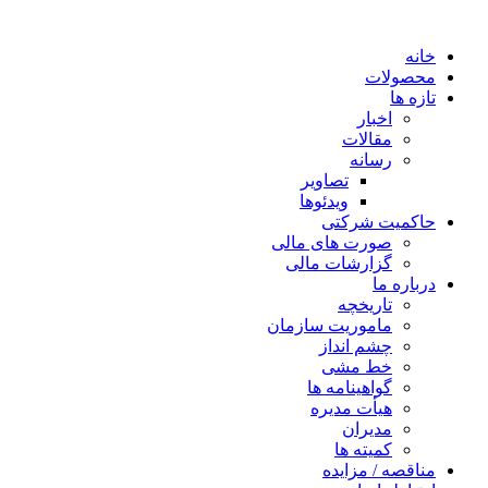
خانه
محصولات
تازه ها
اخبار
مقالات
رسانه
تصاویر
ویدئوها
حاکمیت شرکتی
صورت های مالی
گزارشات مالی
درباره ما
تاریخچه
ماموریت سازمان
چشم انداز
خط مشی
گواهینامه ها
هیأت مدیره
مدیران
کمیته ها
مناقصه / مزایده