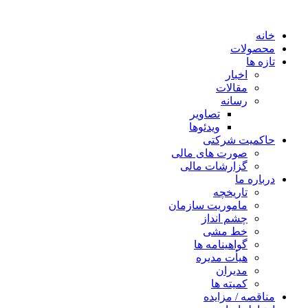
خانه
محصولات
تازه ها
اخبار
مقالات
رسانه
تصاویر
ویدئوها
حاکمیت شرکتی
صورت های مالی
گزارشات مالی
درباره ما
تاریخچه
ماموریت سازمان
چشم انداز
خط مشی
گواهینامه ها
هیأت مدیره
مدیران
کمیته ها
مناقصه / مزایده