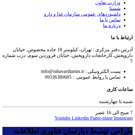
وزارت تعاون
شستا
داشبوردهای عمومی سازمان غذا و دارو
تماس با ما
درباره ما
ارتباط با ما
آدرس دفتر مرکزی : تهران، کیلومتر 18 جاده مخصوص، خیابان
داروپخش،کارخانجات داروپخش، خیابان فروردین سوم، درب شماره
5
پست الکترونیکی : info@rahavardtamin.ir
تماس با روابط عمومی : 09336380685
ساعات کاری
شنبه تا چهارشنبه
7 صبح الی 16 عصر
Youtube
Linkedin
Paper-plane
Instagram
طراحی توسط دپارتمان فناوری اطلاعات