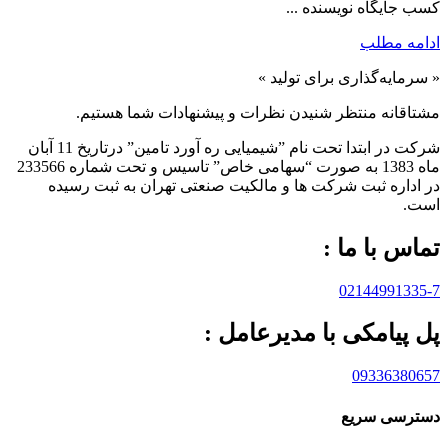
کسب جایگاه نویسنده ...
ادامه مطلب
« سرمایه‌گذاری برای تولید »
مشتاقانه منتظر شنیدن نظرات و پیشنهادات شما هستیم.
شرکت در ابتدا تحت نام ”شیمیایی ره آورد تامين” درتاريخ 11 آبان
ماه 1383 به صورت “سهامی خاص” تاسيس و تحت شماره 233566
در اداره ثبت شرکت ها و مالکيت صنعتی تهران به ثبت رسيده
است.
تماس با ما :
02144991335-7
پل پیامکی با مدیرعامل :
09336380657
دسترسی سریع