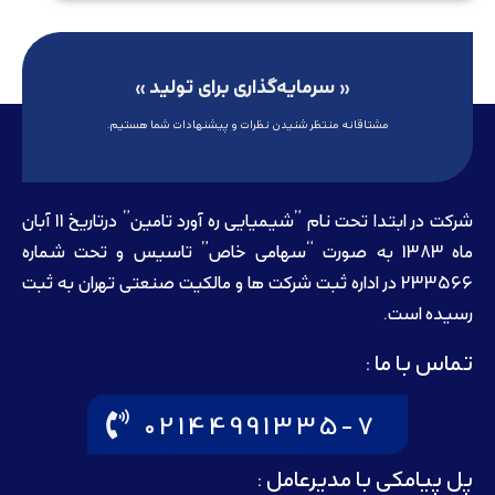
« سرمایه‌گذاری برای تولید »
مشتاقانه منتظر شنیدن نظرات و پیشنهادات شما هستیم.
شرکت در ابتدا تحت نام ”شیمیایی ره آورد تامين” درتاريخ 11 آبان
ماه 1383 به صورت “سهامی خاص” تاسيس و تحت شماره
233566 در اداره ثبت شرکت ها و مالکيت صنعتی تهران به ثبت
رسيده است.
تماس با ما :
02144991335-7
پل پیامکی با مدیرعامل :