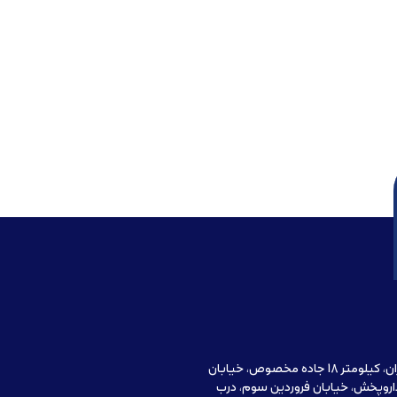
آدرس دفتر مرکزی : تهران، کیلومتر 18 جاده مخصوص، خیابان
اروپخش، خیابان فروردین سوم، درب