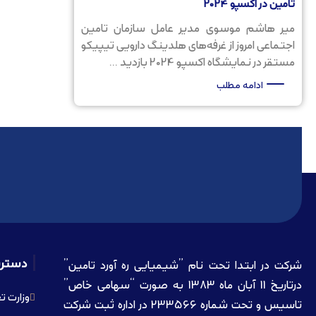
تامین در اکسپو 2024
میر هاشم موسوی مدیر عامل سازمان تامین
اجتماعی امروز از غرفه‌های هلدینگ دارویی تیپیکو
مستقر در نمایشگاه اکسپو 2024 بازدید ...
ادامه مطلب
دستر
شرکت در ابتدا تحت نام ”شیمیایی ره آورد تامين”
درتاريخ 11 آبان ماه 1383 به صورت “سهامی خاص”
وزارت ت
تاسيس و تحت شماره 233566 در اداره ثبت شرکت