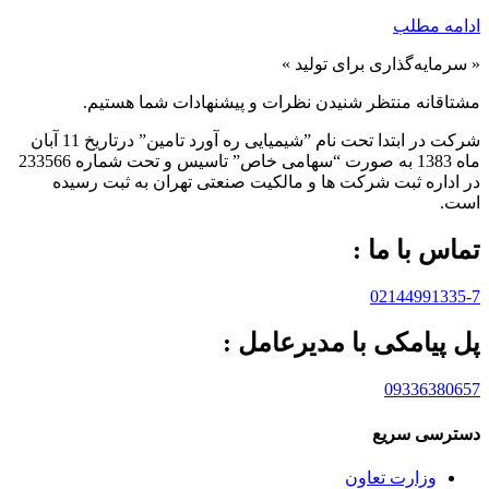
ادامه مطلب
« سرمایه‌گذاری برای تولید »
مشتاقانه منتظر شنیدن نظرات و پیشنهادات شما هستیم.
شرکت در ابتدا تحت نام ”شیمیایی ره آورد تامين” درتاريخ 11 آبان
ماه 1383 به صورت “سهامی خاص” تاسيس و تحت شماره 233566
در اداره ثبت شرکت ها و مالکيت صنعتی تهران به ثبت رسيده
است.
تماس با ما :
02144991335-7
پل پیامکی با مدیرعامل :
09336380657
دسترسی سریع
وزارت تعاون