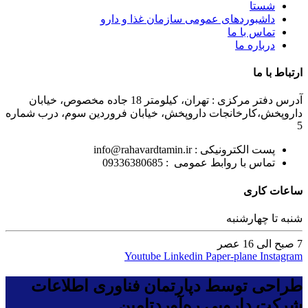
شستا
داشبوردهای عمومی سازمان غذا و دارو
تماس با ما
درباره ما
ارتباط با ما
آدرس دفتر مرکزی : تهران، کیلومتر 18 جاده مخصوص، خیابان
داروپخش،کارخانجات داروپخش، خیابان فروردین سوم، درب شماره
5
پست الکترونیکی : info@rahavardtamin.ir
تماس با روابط عمومی : 09336380685
ساعات کاری
شنبه تا چهارشنبه
7 صبح الی 16 عصر
Youtube
Linkedin
Paper-plane
Instagram
طراحی توسط دپارتمان فناوری اطلاعات
شرکت دارویی ره‌آوردتامین