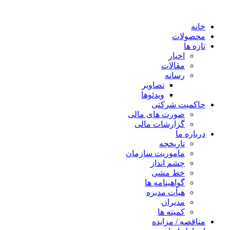
خانه
محصولات
تازه ها
اخبار
مقالات
رسانه
تصاویر
ویدئوها
حاکمیت شرکتی
صورت های مالی
گزارشات مالی
درباره ما
تاریخچه
ماموریت سازمان
چشم انداز
خط مشی
گواهینامه ها
هیأت مدیره
مدیران
کمیته ها
مناقصه / مزایده