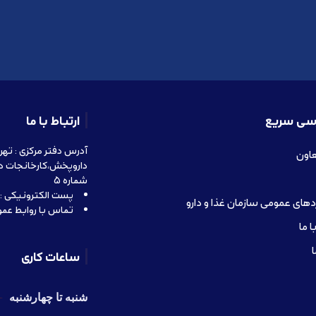
سی سریع
ارتباط با ما
عاون
داروپخش،کارخانجات د
شماره 5
پست الکترونیکی : info@rahavardtamin.ir
های عمومی سازمان غذا و دارو
تماس با روابط عمومی : 685
 ما
ا
ساعات کاری
شنبه تا چهارشنبه