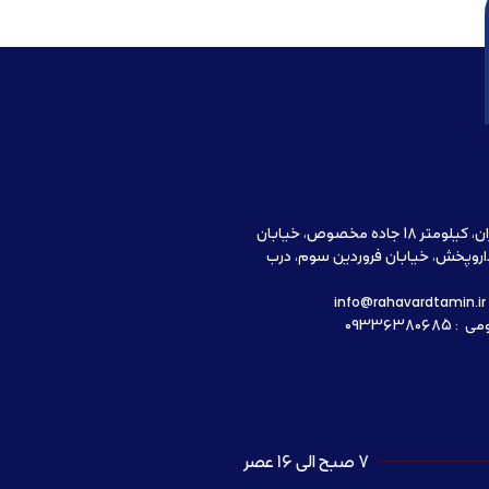
آدرس دفتر مرکزی : تهران، کیلومتر 18 جاده مخصوص، خیابان
اروپخش، خیابان فروردین سوم، درب
09336380
7 صبح الی 16 عصر