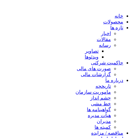
خانه
محصولات
تازه ها
اخبار
مقالات
رسانه
تصاویر
ویدئوها
حاکمیت شرکتی
صورت های مالی
گزارشات مالی
درباره ما
تاریخچه
ماموریت سازمان
چشم انداز
خط مشی
گواهینامه ها
هیأت مدیره
مدیران
کمیته ها
مناقصه / مزایده