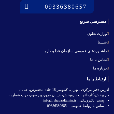
09336380657
دسترسی سریع
وزارت تعاون
شستا
داشبوردهای عمومی سازمان غذا و دارو
تماس با ما
درباره ما
ارتباط با ما
آدرس دفتر مرکزی : تهران، کیلومتر 18 جاده مخصوص، خیابان
داروپخش،کارخانجات داروپخش، خیابان فروردین سوم، درب شماره 5
پست الکترونیکی : info@rahavardtamin.ir
تماس با روابط عمومی : 09336380685