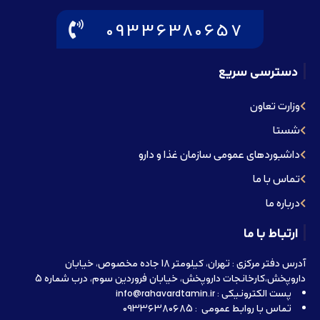
09336380657
دسترسی سریع
وزارت تعاون
شستا
داشبوردهای عمومی سازمان غذا و دارو
تماس با ما
درباره ما
ارتباط با ما
آدرس دفتر مرکزی : تهران، کیلومتر 18 جاده مخصوص، خیابان
داروپخش،کارخانجات داروپخش، خیابان فروردین سوم، درب شماره 5
پست الکترونیکی : info@rahavardtamin.ir
تماس با روابط عمومی : 09336380685