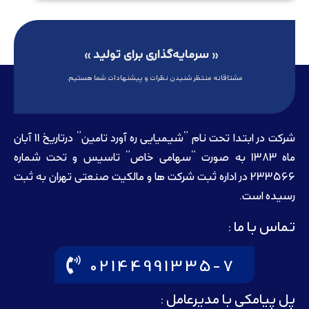
« سرمایه‌گذاری برای تولید »
مشتاقانه منتظر شنیدن نظرات و پیشنهادات شما هستیم.
شرکت در ابتدا تحت نام ”شیمیایی ره آورد تامين” درتاريخ 11 آبان
ماه 1383 به صورت “سهامی خاص” تاسيس و تحت شماره
233566 در اداره ثبت شرکت ها و مالکيت صنعتی تهران به ثبت
رسيده است.
تماس با ما :
02144991335-7
پل پیامکی با مدیرعامل :