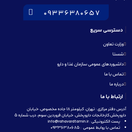
09336380657
دسترسی سریع
وزارت تعاون
شستا
داشبوردهای عمومی سازمان غذا و دارو
تماس با ما
درباره ما
ارتباط با ما
آدرس دفتر مرکزی : تهران، کیلومتر 18 جاده مخصوص، خیابان
داروپخش،کارخانجات داروپخش، خیابان فروردین سوم، درب شماره 5
پست الکترونیکی : info@rahavardtamin.ir
تماس با روابط عمومی : 09336380685