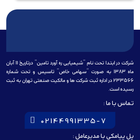
شرکت در ابتدا تحت نام ”شیمیایی ره آورد تامين” درتاريخ 11 آبان
ماه 1383 به صورت “سهامی خاص” تاسيس و تحت شماره
233566 در اداره ثبت شرکت ها و مالکيت صنعتی تهران به ثبت
رسيده است.
تماس با ما :
02144991335-7
پل پیامکی با مدیرعامل :