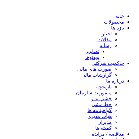
خانه
محصولات
تازه ها
اخبار
مقالات
رسانه
تصاویر
ویدئوها
حاکمیت شرکتی
صورت های مالی
گزارشات مالی
درباره ما
تاریخچه
ماموریت سازمان
چشم انداز
خط مشی
گواهینامه ها
هیأت مدیره
مدیران
کمیته ها
مناقصه / مزایده