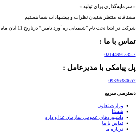
« سرمایه‌گذاری برای تولید »
مشتاقانه منتظر شنیدن نظرات و پیشنهادات شما هستیم.
شرکت در ابتدا تحت نام ”شیمیایی ره آورد تامين” درتاريخ 11 آبان ماه 1383 به صورت “سهامی خاص” تاسيس و تحت شماره 233566 در اداره ثبت شرکت ها و مالکيت صنعتی تهران به ثبت رسيده است.
تماس با ما :
02144991335-7
پل پیامکی با مدیرعامل :
09336380657
دسترسی سریع
وزارت تعاون
شستا
داشبوردهای عمومی سازمان غذا و دارو
تماس با ما
درباره ما