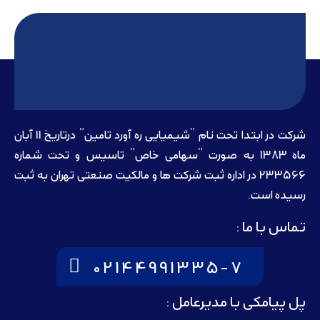
شرکت در ابتدا تحت نام ”شیمیایی ره آورد تامين” درتاريخ 11 آبان
ماه 1383 به صورت “سهامی خاص” تاسيس و تحت شماره
233566 در اداره ثبت شرکت ها و مالکيت صنعتی تهران به ثبت
رسيده است.
تماس با ما :
02144991335-7
پل پیامکی با مدیرعامل :