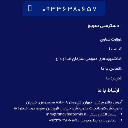
09336380657
دسترسی سریع
وزارت تعاون
شستا
داشبوردهای عمومی سازمان غذا و دارو
تماس با ما
درباره ما
ارتباط با ما
آدرس دفتر مرکزی : تهران، کیلومتر 18 جاده مخصوص، خیابان
داروپخش،کارخانجات داروپخش، خیابان فروردین سوم، درب شماره 5
پست الکترونیکی : info@rahavardtamin.ir
تماس با روابط عمومی : 09336380685