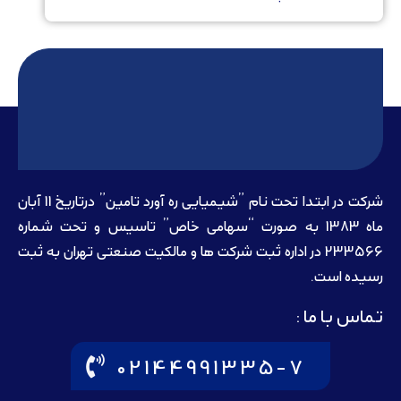
شرکت در ابتدا تحت نام ”شیمیایی ره آورد تامين” درتاريخ 11 آبان
ماه 1383 به صورت “سهامی خاص” تاسيس و تحت شماره
233566 در اداره ثبت شرکت ها و مالکيت صنعتی تهران به ثبت
رسيده است.
تماس با ما :
02144991335-7