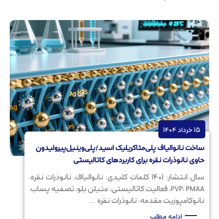
15 خرداد 1404
ساخت نانوالیاف پلی‌متاکریلیک اسید/پلی‌وینیل‌پیرولیدون
حاوی نانوذرات نقره برای کاربردهای کاتالیستی
سال انتشار: 1401 کلمات کلیدی: نانوالیاف، نانوذرات نقره،
PVP، PMAA، فعالیت کاتالیستی، متیلن بلو، تصفیه پساب،
نانوکامپوزیت مقدمه: نانوذرات نقره ...
ادامه مطلب