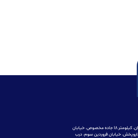
آدرس دفتر مرکزی : تهران، کیلومتر 18 جاده مخصوص، خیابان
اروپخش، خیابان فروردین سوم، درب