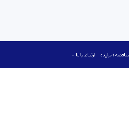
ناقصه / مزایده
ارتباط با ما
هیدروژل ها