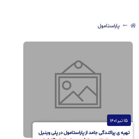
پاراستامول
15 تیر 1401
تهیه ی پراکندگی جامد از پاراستامول در پلی وینیل