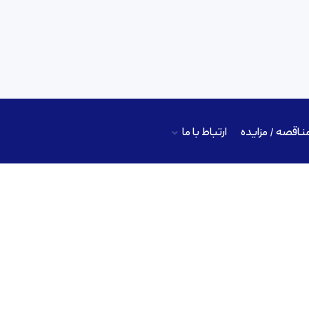
ناقصه / مزایده
ارتباط با ما
پاراستامول