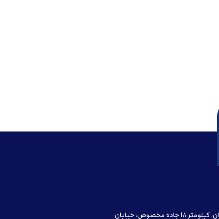
آدرس دفتر مرکزی : تهران، کیلومتر 18 جاده مخصوص، خیابان