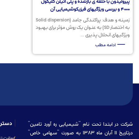
پیرولیدون با حلقه ی بازشده و پلی اتیلن گلیکول
4000 و بررسی ویژگیهای فیزیکوشیمیایی آن
زمینه و هدف: پراکندگی جامد (Solid dispersion
به اختصار SD) به عنوان یک روش مؤثر برای بهبود
ویژگیهای انحلال پذیری ...
ادامه مطلب
دستر
شرکت در ابتدا تحت نام ”شیمیایی ره آورد تامين”
درتاريخ 11 آبان ماه 1383 به صورت “سهامی خاص”
وزارت ت