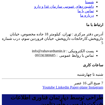
شستا
داشبوردهای عمومی سازمان غذا و دارو
تماس با ما
درباره ما
ارتباط با ما
آدرس دفتر مرکزی : تهران، کیلومتر 18 جاده مخصوص، خیابان
داروپخش،کارخانجات داروپخش، خیابان فروردین سوم، درب شماره
5
پست الکترونیکی : info@rahavardtamin.ir
تماس با روابط عمومی : 09336380685
ساعات کاری
شنبه تا چهارشنبه
7 صبح الی 16 عصر
Youtube
Linkedin
Paper-plane
Instagram
طراحی توسط دپارتمان فناوری اطلاعات
شرکت دارویی ره‌آوردتامین