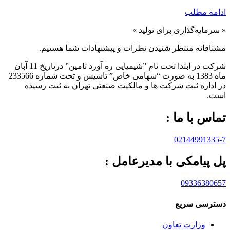
ادامه مطلب
« سرمایه‌گذاری برای تولید »
مشتاقانه منتظر شنیدن نظرات و پیشنهادات شما هستیم.
شرکت در ابتدا تحت نام ”شیمیایی ره آورد تامين” درتاريخ 11 آبان
ماه 1383 به صورت “سهامی خاص” تاسيس و تحت شماره 233566
در اداره ثبت شرکت ها و مالکيت صنعتی تهران به ثبت رسيده
است.
تماس با ما :
02144991335-7
پل پیامکی با مدیرعامل :
09336380657
دسترسی سریع
وزارت تعاون