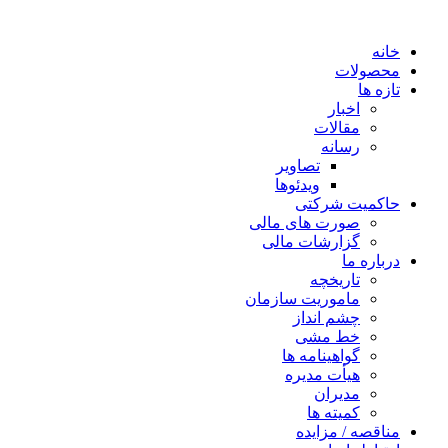
خانه
محصولات
تازه ها
اخبار
مقالات
رسانه
تصاویر
ویدئوها
حاکمیت شرکتی
صورت های مالی
گزارشات مالی
درباره ما
تاریخچه
ماموریت سازمان
چشم انداز
خط مشی
گواهینامه ها
هیأت مدیره
مدیران
کمیته ها
مناقصه / مزایده