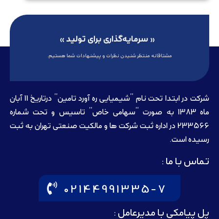
« سرمایه‌گذاری برای تولید »
مشتاقانه منتظر شنیدن نظرات و پیشنهادات شما هستیم.
شرکت در ابتدا تحت نام ”شیمیایی ره آورد تامين” درتاريخ 11 آبان
ماه 1383 به صورت “سهامی خاص” تاسيس و تحت شماره
233566 در اداره ثبت شرکت ها و مالکيت صنعتی تهران به ثبت
رسيده است.
تماس با ما :
02144991335-7
پل پیامکی با مدیرعامل :