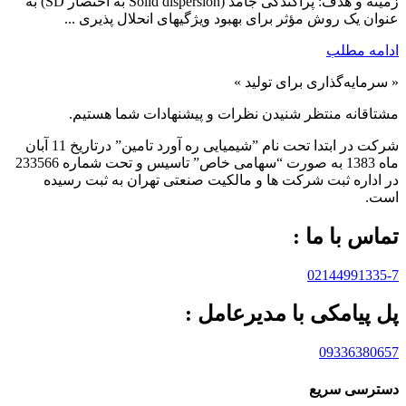
زمینه و هدف: پراکندگی جامد (Solid dispersion به اختصار SD) به
عنوان یک روش مؤثر برای بهبود ویژگیهای انحلال پذیری ...
ادامه مطلب
« سرمایه‌گذاری برای تولید »
مشتاقانه منتظر شنیدن نظرات و پیشنهادات شما هستیم.
شرکت در ابتدا تحت نام ”شیمیایی ره آورد تامين” درتاريخ 11 آبان
ماه 1383 به صورت “سهامی خاص” تاسيس و تحت شماره 233566
در اداره ثبت شرکت ها و مالکيت صنعتی تهران به ثبت رسيده
است.
تماس با ما :
02144991335-7
پل پیامکی با مدیرعامل :
09336380657
دسترسی سریع