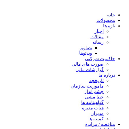
خانه
محصولات
تازه ها
اخبار
مقالات
رسانه
تصاویر
ویدئوها
حاکمیت شرکتی
صورت های مالی
گزارشات مالی
درباره ما
تاریخچه
ماموریت سازمان
چشم انداز
خط مشی
گواهینامه ها
هیأت مدیره
مدیران
کمیته ها
مناقصه / مزایده