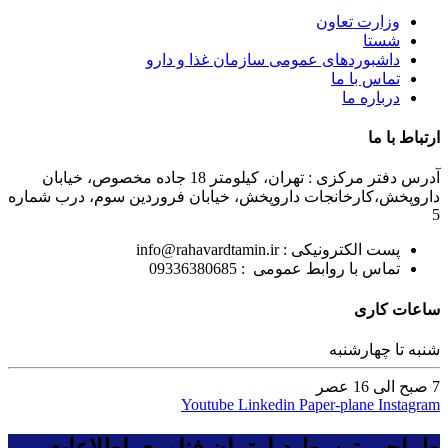
وزارت تعاون
شستا
داشبوردهای عمومی سازمان غذا و دارو
تماس با ما
درباره ما
ارتباط با ما
آدرس دفتر مرکزی : تهران، کیلومتر 18 جاده مخصوص، خیابان
داروپخش،کارخانجات داروپخش، خیابان فروردین سوم، درب شماره
5
پست الکترونیکی : info@rahavardtamin.ir
تماس با روابط عمومی : 09336380685
ساعات کاری
شنبه تا چهارشنبه
7 صبح الی 16 عصر
Youtube
Linkedin
Paper-plane
Instagram
طراحی توسط دپارتمان فناوری اطلاعات