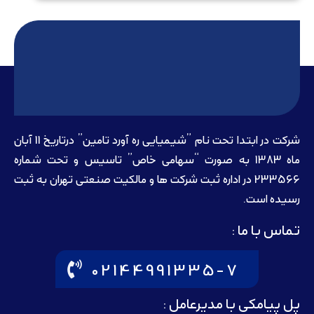
شرکت در ابتدا تحت نام ”شیمیایی ره آورد تامين” درتاريخ 11 آبان
ماه 1383 به صورت “سهامی خاص” تاسيس و تحت شماره
233566 در اداره ثبت شرکت ها و مالکيت صنعتی تهران به ثبت
رسيده است.
تماس با ما :
02144991335-7
پل پیامکی با مدیرعامل :