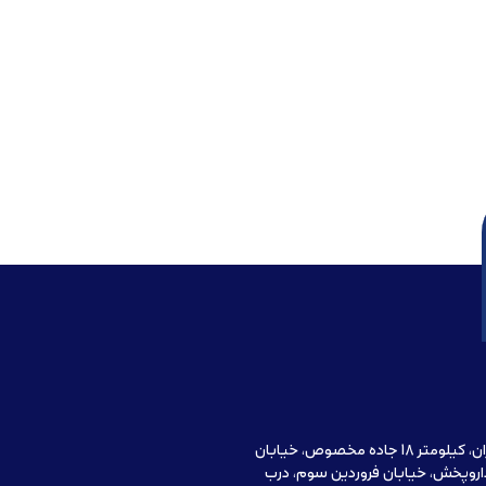
آدرس دفتر مرکزی : تهران، کیلومتر 18 جاده مخصوص، خیابان
اروپخش، خیابان فروردین سوم، درب