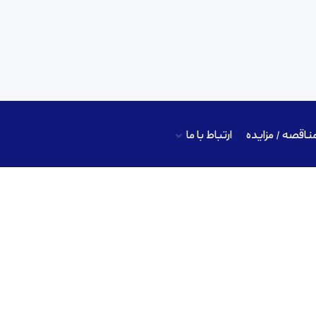
ناقصه / مزایده
ارتباط با ما
چاپ سه‌بعدی دارو