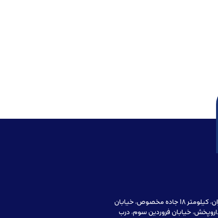
آدرس دفتر مرکزی : تهران، کیلومتر 18 جاده مخصوص، خیابان
اروپخش، خیابان فروردین سوم، درب