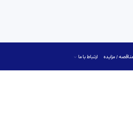
ناقصه / مزایده
ارتباط با ما
کارخانجات داروپخش