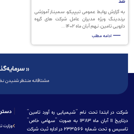
شد
به گزارش روابط عمومی تیپیکو، سمینار آموزشی
برندینگ ویژه مدیران عامل شرکت های گروه
دارویی تامین، نهم آبان ماه 1402 ...
ادامه مطلب
« سرمایه‌گذا
مشتاقانه منتظر شنیدن نظ
دستر
شرکت در ابتدا تحت نام ”شیمیایی ره آورد تامين”
درتاريخ 11 آبان ماه 1383 به صورت “سهامی خاص”
وزارت ت
تاسيس و تحت شماره 233566 در اداره ثبت شرکت