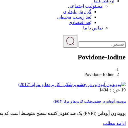
ارتباط با ما
مسئولیت اجتماعی
گزارش پایداری
بُعد زیست محیطی
بُعد اقتصادی
تماس با ما
Povidone-Iodine
Povidone-Iodine
19 خرداد 1404
پوویدون آیوداین در چشم‌پزشکی: کاربردها و مزایا (2017)
پوویدون آیوداین (PVPI) یک ضدعفونی‌کننده سطح متوسط است که به‌طور گسترده در چشم‌پزشکی و جراحی‌های چشمی استفاده می‌شود. این ماده ...
ادامه مطلب