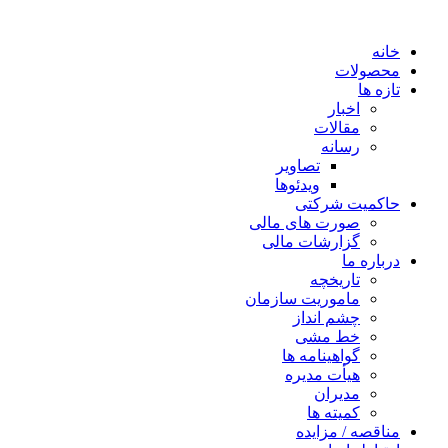
خانه
محصولات
تازه ها
اخبار
مقالات
رسانه
تصاویر
ویدئوها
حاکمیت شرکتی
صورت های مالی
گزارشات مالی
درباره ما
تاریخچه
ماموریت سازمان
چشم انداز
خط مشی
گواهینامه ها
هیأت مدیره
مدیران
کمیته ها
مناقصه / مزایده