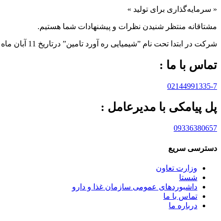
« سرمایه‌گذاری برای تولید »
مشتاقانه منتظر شنیدن نظرات و پیشنهادات شما هستیم.
شرکت در ابتدا تحت نام ”شیمیایی ره آورد تامين” درتاريخ 11 آبان ماه 1383 به صورت “سهامی خاص” تاسيس و تحت شماره 233566 در اداره ثبت شرکت ها و مالکيت صنعتی تهران به ثبت رسيده است.
تماس با ما :
02144991335-7
پل پیامکی با مدیرعامل :
09336380657
دسترسی سریع
وزارت تعاون
شستا
داشبوردهای عمومی سازمان غذا و دارو
تماس با ما
درباره ما