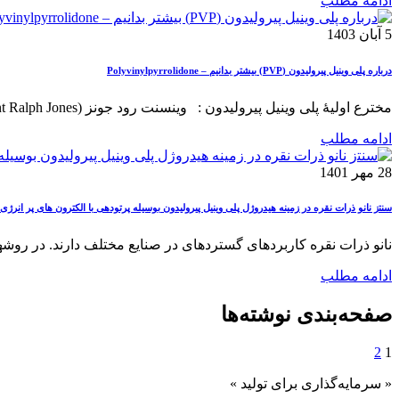
ادامه مطلب
5 آبان 1403
درباره پلی وینیل پیرولیدون (PVP) بیشتر بدانیم – Polyvinylpyrrolidone
مخترع اولیهٔ پلی وینیل پیرولیدون : وینسنت رود جونز (Vincent Ralph Jones) بود. او در سال ۱۹۵۱ به همراه ...
ادامه مطلب
28 مهر 1401
ﺳﻨﺘز نانو ذرات نقره در زمینه هیدروژل پلی وینیل پیرولیدون بوسیله پرتودهی با الکترون های پر انرژی
نانو ذرات نقره کاربردهای گستردهای در صنایع مختلف دارند. در روشه
ادامه مطلب
صفحه‌بندی نوشته‌ها
2
1
« سرمایه‌گذاری برای تولید »