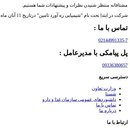
مشتاقانه منتظر شنیدن نظرات و پیشنهادات شما هستیم.
شرکت در ابتدا تحت نام ”شیمیایی ره آورد تامين” درتاريخ 11 آبان ماه 1383 به صورت “سهامی خاص” تاسيس و تحت شماره 233566 در اداره ثبت شرکت ها و مالکيت صنعتی تهران به ثبت رسيده است.
تماس با ما :
02144991335-7
پل پیامکی با مدیرعامل :
09336380657
دسترسی سریع
وزارت تعاون
شستا
داشبوردهای عمومی سازمان غذا و دارو
تماس با ما
درباره ما
ارتباط با ما