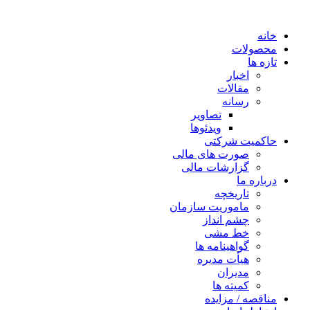
خانه
محصولات
تازه ها
اخبار
مقالات
رسانه
تصاویر
ویدئوها
حاکمیت شرکتی
صورت های مالی
گزارشات مالی
درباره ما
تاریخچه
ماموریت سازمان
چشم انداز
خط مشی
گواهینامه ها
هیأت مدیره
مدیران
کمیته ها
مناقصه / مزایده