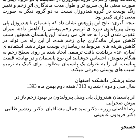
صورت معنی داری سریع تر و طول مدت ماندگاری اثر زخم و تغییر
رنگ پوست در گروه هیدروژل نسبت به دو گروه دیگر به صورت
معنی داری کمتر بود.
نتیجه گیری: نتایج این پژوهش نشان داد که پانسمان با هیدروژل پلی
وینیل پیرولیدون دوره ی ترمیم زخم پوستی را کاهش داده، میزان
عفونی شدن آن را به حداقل می رساند. این پانسمان همچنین سبب
کاهش میزان ماندگاری جای زخم شده، از این راه می تواند در
کاهش هزینه های مربوط به زیباسازی پوست موثر باشد. استفاده ی
آسان، عدم برداشت بافت ترمیمی ایجاد شده بر روی سطح زخم به
هنگام تعویض، احساس خوشایند این نوع پانسمان و در نهایت، قیمت
مناسب، آن را به عنوان یک پانسمان مطلوب برای کمک به ترمیم
آسیب های پوستی معرفی میکند.
مجله پزشکی دانشکده اصفهان
سال سی و دوم / شماره 313 / هفته دوم بهمن ماه 1393
اثر پانسمان هیدروژل پلی وینیل پیرولیدون بر بهبود زخم باز در
موش صحرایی
رضا فاضلی ورزنه، دکتر سید جمال مشتاقیان، دکتر اردشیر طالبی،
دکتر فریدون عابدینی
جستجو