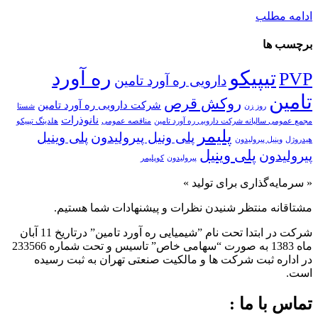
ادامه مطلب
برچسب ها
تیپیکو
ره آورد
PVP
دارویی ره آورد تامین
تامین
روکش قرص
شرکت دارویی ره آورد تامین
روز زن
شستا
نانوذرات
مجمع عمومی سالیانه شرکت دارویی ره آورد تامین
مناقصه عمومی
هلدینگ تیپیکو
پلیمر
پلی ونیل پیرولیدون
پلی وینیل
هیدروژل
وینیل پیرولیدون
پلی‌ وینیل
پیرولیدون
پیرولیدون
کوپلیمر
« سرمایه‌گذاری برای تولید »
مشتاقانه منتظر شنیدن نظرات و پیشنهادات شما هستیم.
شرکت در ابتدا تحت نام ”شیمیایی ره آورد تامين” درتاريخ 11 آبان
ماه 1383 به صورت “سهامی خاص” تاسيس و تحت شماره 233566
در اداره ثبت شرکت ها و مالکيت صنعتی تهران به ثبت رسيده
است.
تماس با ما :