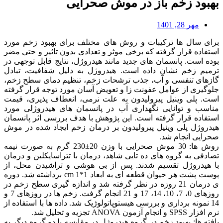
بهبود زخم باز در موش صحرایی
مهر 28, 1401
برای سال ها ترکیبات و روش های مختلف برای بهبود زخم مورد
استفاده قرار گرفته که برخی موثر و تعدادی بدون تاثیر و حتی مضر
بوده است. پانسمان های جدید مانند هیدروژل، نتایج قابل توجهی در
ترمیم زخم نشان داده است. هیدروژل به دلیل شفافیت، تبادل
گازهای تنفسی و آب، جذب ترشحات زخم، تنظیم دمای سطح زخم،
جلوگیری از عوامل عفونت زا و تعویض آسان مورد توجه قرار گرفته
است. پلی وینیل پیرولیدون به علت نرمی، انعطاف پذیری، قیمت
مناسب و توانایی نگهداری آب در پانسمان های هیدروژلی مورد
استفاده قرار گرفته است. این پژوهش با هدف بررسی اثر پانسمان
هیدروژل پلی وینیل پیرولیدون بر درمان زخم ایجاد شده در موش
صحرایی انجام شد.
روش ها: 30 موش صحرایی با وزن 20±230 گرم به صورت نیمه
تصادفی به گروه های ده تایی شاهد، درمان با تتراسایکلین و درمان
با هیدروژل تقسیم شدند. پس از بی هوشی و تراشیدن محل، از
پوست پشت هر حیوان قطعه ای به ابعاد cm 1*1 برداشته شد. دوره
ی درمان 21 روزه در نظر گرفته شد و اندازه گیری سطح زخم در
روزهای 0، 7، 10، 14، 17 و 21 انجام گرفت. زخم ها در روزهای 7 و
14 نمونه برداری و بررسی هیستوپاتولوژیک شد. داده ها با استفاده از
نرم افزار SPSS و انجام آزمون ANOVA تجزیه و تحلیل شد.
یافته ها: بهبود زخم در گروه هیدروژل در مقایسه با دو گروه دیگر به