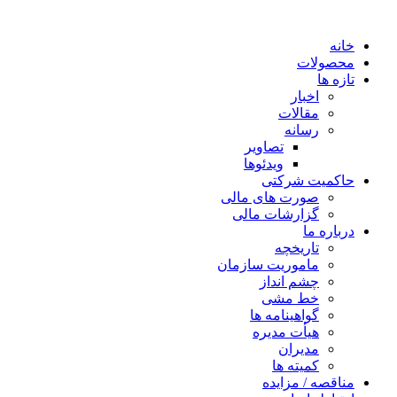
خانه
محصولات
تازه ها
اخبار
مقالات
رسانه
تصاویر
ویدئوها
حاکمیت شرکتی
صورت های مالی
گزارشات مالی
درباره ما
تاریخچه
ماموریت سازمان
چشم انداز
خط مشی
گواهینامه ها
هیأت مدیره
مدیران
کمیته ها
مناقصه / مزایده