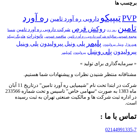
برچسب ها
تیپیکو
ره آورد
PVP
دارویی ره آورد تامین
تامین
روکش قرص
شرکت دارویی ره آورد تامین
روز زن
شستا
نانوذرات
مجمع عمومی سالیانه شرکت دارویی ره آورد تامین
مناقصه عمومی
هلدینگ تیپیکو
پلیمر
پلی ونیل پیرولیدون
پلی وینیل
هیدروژل
وینیل پیرولیدون
پلی‌ وینیل
پیرولیدون
پیرولیدون
کوپلیمر
« سرمایه‌گذاری برای تولید »
مشتاقانه منتظر شنیدن نظرات و پیشنهادات شما هستیم.
شرکت در ابتدا تحت نام ”شیمیایی ره آورد تامين” درتاريخ 11 آبان
ماه 1383 به صورت “سهامی خاص” تاسيس و تحت شماره 233566
در اداره ثبت شرکت ها و مالکيت صنعتی تهران به ثبت رسيده
است.
تماس با ما :
02144991335-7