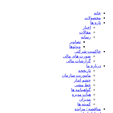
خانه
محصولات
تازه ها
اخبار
مقالات
رسانه
تصاویر
ویدئوها
حاکمیت شرکتی
صورت های مالی
گزارشات مالی
درباره ما
تاریخچه
ماموریت سازمان
چشم انداز
خط مشی
گواهینامه ها
هیأت مدیره
مدیران
کمیته ها
مناقصه / مزایده