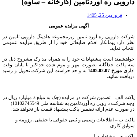
دارویی ره آوردتامین (کارخانه – ساوه)
فروردین 25, 1405
آگهی مزایده عمومی
شرکت دارویی ره آورد تامین زیرمجموعه هلدینگ دارویی تامین در
نظر دارد پیمانکار اقلام ضایعاتی خود را از طریق مزایده عمومی
انتخاب نماید.
خواهشمند است پیشنهادات خود را به همراه مدارک مشروح ذیل در
سه پاکت جداگانه بصورت مهر و موم شده حداکثر تا پایان وقت
اداری
مورخ 1405.02.07
به واحد حراست این شرکت تحویل و رسید
دریافت نمائید.
پاکت الف – تضمین شرکت در مزایده (چک به مبلغ 3 میلیارد ریال در
وجه شرکت دارویی ره آوردتامین به شناسه ملی 10102745549) –
در صورت عدم ارائه تضمین پاکت پیشنهاد قیمت باز نخواهد شد.
پاکت ب – اطلاعات رسمی و ثبتی حقوقی یا حقیقی، رزومه و
سوابق کاری
پاکت ج – پیشنهاد مالی