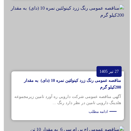
27 تیر 1405
مناقصه عمومی رنگ زرد کینولئین نمره 10 (دای) به مقدار
200کیلو گرم
آگهی مناقصه عمومی شرکت دارویی ره آورد تامین زیرمجموعه
هلدینگ دارویی تامین در نظر دارد رنگ ...
ادامه مطلب