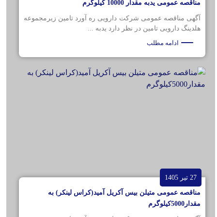
مناقصه عمومی یدبه مقدار 10000 کیلوگرم
آگهی مناقصه عمومی شرکت دارویی ره آورد تامین زیرمجموعه
هلدینگ دارویی تامین در نظر دارد یدبه ...
ادامه مطلب
27 تیر 1405
مناقصه عمومی متیلن بیس آکریل آمید(کراس لینکر) به
مقدار5000کیلوگرم