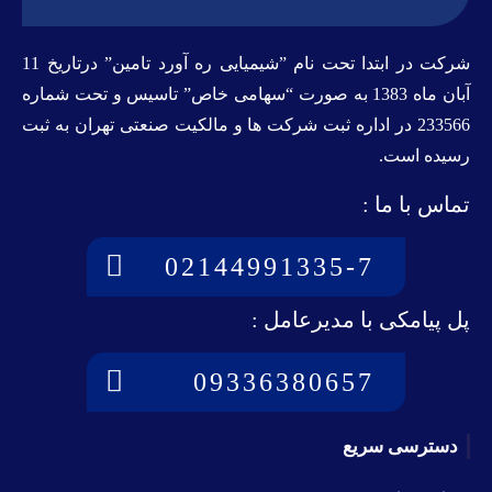
شرکت در ابتدا تحت نام ”شیمیایی ره آورد تامين” درتاريخ 11
آبان ماه 1383 به صورت “سهامی خاص” تاسيس و تحت شماره
233566 در اداره ثبت شرکت ها و مالکيت صنعتی تهران به ثبت
رسيده است.
تماس با ما :
02144991335-7
پل پیامکی با مدیرعامل :
09336380657
دسترسی سریع