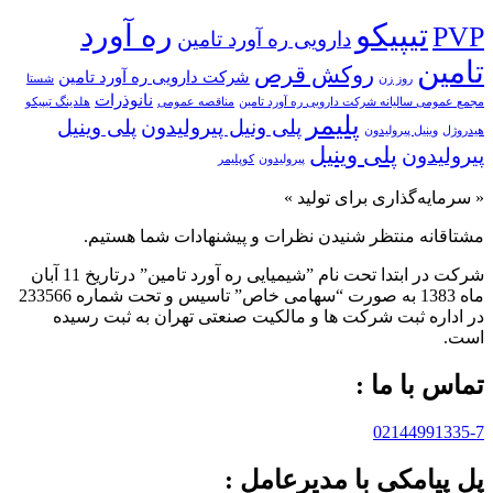
تیپیکو
ره آورد
PVP
دارویی ره آورد تامین
تامین
روکش قرص
شرکت دارویی ره آورد تامین
روز زن
شستا
نانوذرات
مجمع عمومی سالیانه شرکت دارویی ره آورد تامین
مناقصه عمومی
هلدینگ تیپیکو
پلیمر
پلی ونیل پیرولیدون
پلی وینیل
هیدروژل
وینیل پیرولیدون
پلی‌ وینیل
پیرولیدون
پیرولیدون
کوپلیمر
« سرمایه‌گذاری برای تولید »
مشتاقانه منتظر شنیدن نظرات و پیشنهادات شما هستیم.
شرکت در ابتدا تحت نام ”شیمیایی ره آورد تامين” درتاريخ 11 آبان
ماه 1383 به صورت “سهامی خاص” تاسيس و تحت شماره 233566
در اداره ثبت شرکت ها و مالکيت صنعتی تهران به ثبت رسيده
است.
تماس با ما :
02144991335-7
پل پیامکی با مدیرعامل :