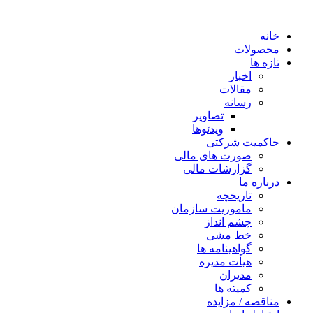
خانه
محصولات
تازه ها
اخبار
مقالات
رسانه
تصاویر
ویدئوها
حاکمیت شرکتی
صورت های مالی
گزارشات مالی
درباره ما
تاریخچه
ماموریت سازمان
چشم انداز
خط مشی
گواهینامه ها
هیأت مدیره
مدیران
کمیته ها
مناقصه / مزایده