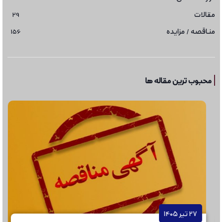
مقالات
29
مناقصه / مزایده
156
محبوب ترین مقاله ها
27 تیر 1405