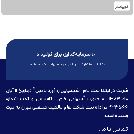
کوپلیمر
« سرمایه‌گذاری برای تولید »
مشتاقانه منتظر شنیدن نظرات و پیشنهادات شما هستیم.
شرکت در ابتدا تحت نام ”شیمیایی ره آورد تامين” درتاريخ 11 آبان
ماه 1383 به صورت “سهامی خاص” تاسيس و تحت شماره
233566 در اداره ثبت شرکت ها و مالکيت صنعتی تهران به ثبت
رسيده است.
تماس با ما :