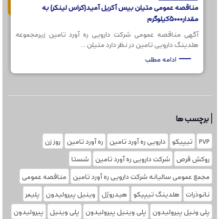
مناقصه عمومی متیلن بیس آکریل آمید(کراس لینکر) به
مقدار5000کیلوگرم
آگهی مناقصه عمومی شرکت دارویی ره آورد تامین زیرمجموعه
هلدینگ دارویی تامین در نظر دارد متیلن ...
ادامه مطلب
برچسب ها
PVP
تیپیکو
دارویی ره آورد تامین
ره آورد تامین
روز زن
روکش قرص
شرکت دارویی ره آورد تامین
شستا
مجمع عمومی سالیانه شرکت دارویی ره آورد تامین
مناقصه عمومی
نانوذرات
هلدینگ تیپیکو
هیدروژل
وینیل پیرولیدون
پلیمر
پلی ونیل پیرولیدون
پلی وینیل پیرولیدون
پلی‌ وینیل
پیرولیدون