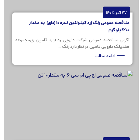
27 تیر 1405
مناقصه عمومی رنگ زرد کینولئین نمره 10 (دای) به مقدار
200کیلو گرم
آگهی مناقصه عمومی شرکت دارویی ره آورد تامین زیرمجموعه
هلدینگ دارویی تامین در نظر دارد رنگ ...
ادامه مطلب