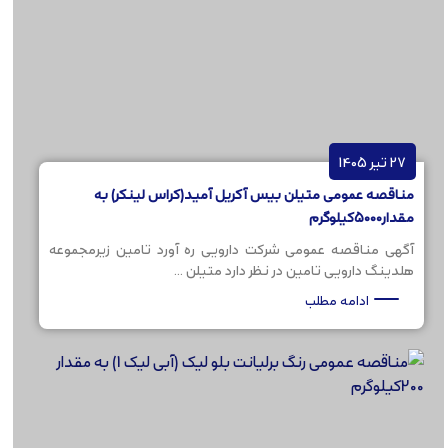
27 تیر 1405
مناقصه عمومی متیلن بیس آکریل آمید(کراس لینکر) به
مقدار5000کیلوگرم
آگهی مناقصه عمومی شرکت دارویی ره آورد تامین زیرمجموعه
هلدینگ دارویی تامین در نظر دارد متیلن ...
ادامه مطلب