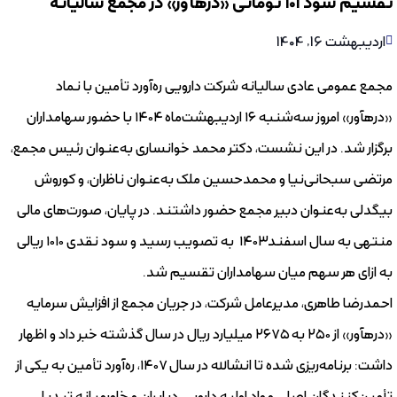
تقسیم سود ۱۰۱ تومانی «درهآور» در مجمع سالیانه
اردیبهشت 16, 1404
مجمع عمومی عادی سالیانه شرکت دارویی ره‌آورد تأمین با نماد
«درهآور» امروز سه‌شنبه ۱۶ اردیبهشت‌ماه ۱۴۰۴ با حضور سهامداران
برگزار شد. در این نشست، دکتر محمد خوانساری به‌عنوان رئیس مجمع،
مرتضی سبحانی‌نیا و محمدحسین ملک به‌عنوان ناظران، و کوروش
بیگدلی به‌عنوان دبیر مجمع حضور داشتند. در پایان، صورت‌های مالی
منتهی به سال اسفند۱۴۰۳ به تصویب رسید و سود نقدی ۱۰۱۰ ریالی
به ازای هر سهم میان سهامداران تقسیم شد.
احمدرضا طاهری، مدیرعامل شرکت، در جریان مجمع از افزایش سرمایه
«درهآور» از ۲۵۰ به ۲۶۷۵ میلیارد ریال در سال گذشته خبر داد و اظهار
داشت: برنامه‌ریزی شده تا انشالله در سال ۱۴۰۷، ره‌آورد تأمین به یکی از
تأمین‌کنندگان اصلی مواد اولیه دارویی در ایران و خاورمیانه تبدیل