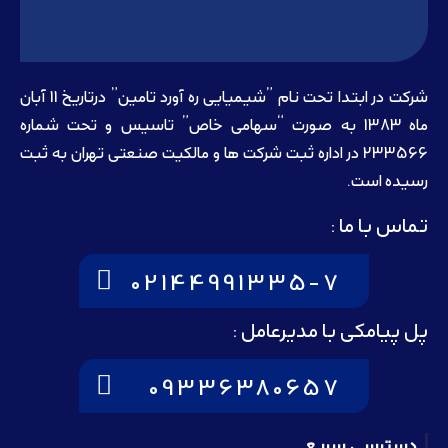
شرکت در ابتدا تحت نام ”شیمیایی ره آورد تامين” درتاريخ 11 آبان
ماه 1383 به صورت “سهامی خاص” تاسيس و تحت شماره
233566 در اداره ثبت شرکت ها و مالکيت صنعتی تهران به ثبت
رسيده است.
تماس با ما :
02144991335-7
پل پیامکی با مدیرعامل :
09336380657
دسترسی سریع