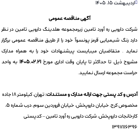
اردیبهشت 15, 1405
آگهی مناقصه عمومی
شرکت دارویی ره آورد تامین زیرمجموعه هلدینگ دارویی تامین در نظر
دارد رنگ شیمیایی قرمز پونسوآ خود را از طریق مناقصه عمومی برگزار
نماید . متقاضیان میبایست پیشنهادات خود را به همراه مدارک
مشروح ذیل تا حداکثر تا پایان وقت اداری مورخ
1405.02.21
به واحد
حراست مجموعه ارسال نمایید.
آدرس و کد پستی جهت ارائه مدارک و مستندات:
تهران، کیلومتر 18 جاده
مخصوص کرج، خیابان داروپخش، خیابان فروردین سوم، درب شماره 5،
کارخانجات داروپخش، شرکت دارویی ره آورد تامین – کدپستی
1397116396