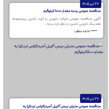
27 تیر 1405
مناقصه عمومی یدبه مقدار 10000 کیلوگرم
آگهی مناقصه عمومی شرکت دارویی ره آورد تامین زیرمجموعه
هلدینگ دارویی تامین در نظر دارد یدبه ...
ادامه مطلب
27 تیر 1405
مناقصه عمومی متیلن بیس آکریل آمید(کراس لینکر) به