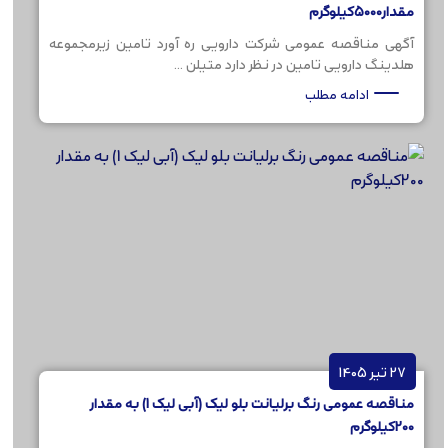
مقدار5000کیلوگرم
آگهی مناقصه عمومی شرکت دارویی ره آورد تامین زیرمجموعه
هلدینگ دارویی تامین در نظر دارد متیلن ...
ادامه مطلب
27 تیر 1405
مناقصه عمومی رنگ برلیانت بلو لیک (آبی لیک 1) به مقدار
200کیلوگرم