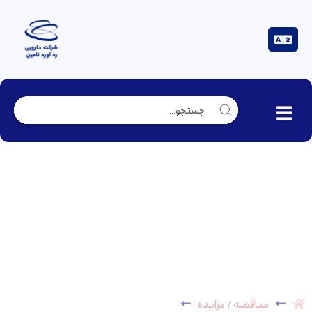
خرید رنگ شیمیایی قرمز پونسوآ – *پایان یافت*
مناقصه / مزایده