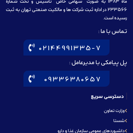
ماه 1383 به صورت “سهامی خاص” تاسيس و تحت شماره
233566 در اداره ثبت شرکت ها و مالکيت صنعتی تهران به ثبت
رسيده است.
تماس با ما :
02144991335-7
پل پیامکی با مدیرعامل :
09336380657
دسترسی سریع
وزارت تعاون
شستا
داشبوردهای عمومی سازمان غذا و دارو