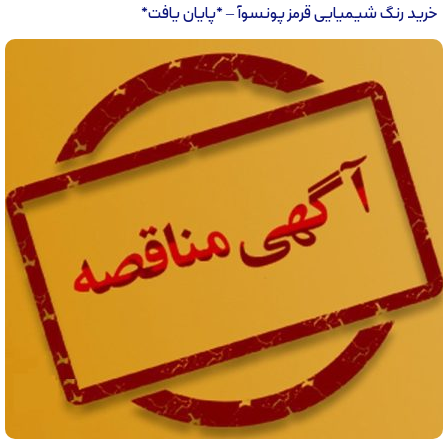
خرید رنگ شیمیایی قرمز پونسوآ – *پایان یافت*