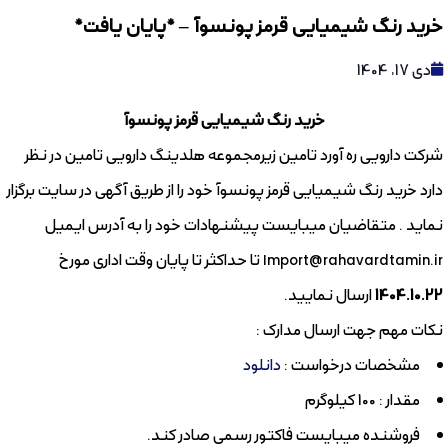
خرید رنگ شیمیایی قرمز پونسوآ – *پایان یافت*
دی 17, 1404
خرید رنگ شیمیایی قرمز پونسوآ
شرکت دارویی ره آورد تامین زیرمجموعه هلدینگ دارویی تامین در نظر
دارد خرید رنگ شیمیایی قرمز پونسوآ خود را از طریق آگهی در سایت برگزار
نماید . متقاضیان میبایست پیشنهادات خود را به آدرس ایمیل
Import@rahavardtamin.ir تا حداکثر تا پایان وقت اداری مورخ
1404.10.22
ارسال نمایید.
نکات مهم جهت ارسال مدارک :
مشخصات درخواست :
دانلود
مقدار : 100 کیلوگرم
فروشنده میبایست فاکتور رسمی صادر کند.