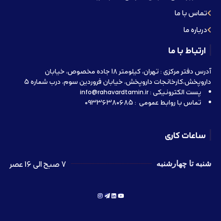
تماس با ما
درباره ما
ارتباط با ما
آدرس دفتر مرکزی : تهران، کیلومتر 18 جاده مخصوص، خیابان
داروپخش،کارخانجات داروپخش، خیابان فروردین سوم، درب شماره 5
پست الکترونیکی : info@rahavardtamin.ir
تماس با روابط عمومی : 09336380685
ساعات کاری
7 صبح الی 16 عصر
شنبه تا چهارشنبه