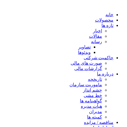
خانه
محصولات
تازه ها
اخبار
مقالات
رسانه
تصاویر
ویدئوها
حاکمیت شرکتی
صورت های مالی
گزارشات مالی
درباره ما
تاریخچه
ماموریت سازمان
چشم انداز
خط مشی
گواهینامه ها
هیأت مدیره
مدیران
کمیته ها
مناقصه / مزایده