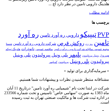
هلدینگ دارویی تامین در نظر دارد اچ ...
ادامه مطلب
برچسب ها
تیپیکو
ره آورد
PVP
دارویی ره آورد تامین
تامین
روکش قرص
شرکت دارویی ره آورد تامین
روز زن
شستا
نانوذرات
مجمع عمومی سالیانه شرکت دارویی ره آورد تامین
مناقصه عمومی
هلدینگ تیپیکو
پلیمر
پلی ونیل پیرولیدون
پلی وینیل
هیدروژل
وینیل پیرولیدون
پلی‌ وینیل
پیرولیدون
پیرولیدون
کوپلیمر
« سرمایه‌گذاری برای تولید »
مشتاقانه منتظر شنیدن نظرات و پیشنهادات شما هستیم.
شرکت در ابتدا تحت نام ”شیمیایی ره آورد تامين” درتاريخ 11 آبان
ماه 1383 به صورت “سهامی خاص” تاسيس و تحت شماره 233566
در اداره ثبت شرکت ها و مالکيت صنعتی تهران به ثبت رسيده
است.