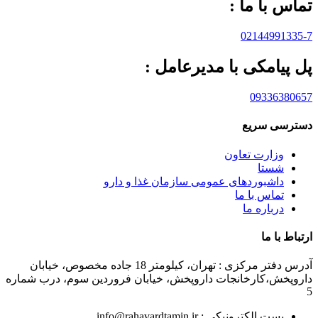
تماس با ما :
02144991335-7
پل پیامکی با مدیرعامل :
09336380657
دسترسی سریع
وزارت تعاون
شستا
داشبوردهای عمومی سازمان غذا و دارو
تماس با ما
درباره ما
ارتباط با ما
آدرس دفتر مرکزی : تهران، کیلومتر 18 جاده مخصوص، خیابان
داروپخش،کارخانجات داروپخش، خیابان فروردین سوم، درب شماره
5
پست الکترونیکی : info@rahavardtamin.ir