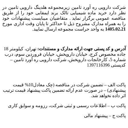
شرکت دارویی ره آورد تامین زیرمجموعه هلدینگ دارویی تامین در
نظر دارد خرید ماده شیمیایی تالک برند ایمفابی خود را از طریق
مناقصه عمومی برگزار نماید . متقاضیان میبایست پیشنهادات خود
را به همراه مدارک مشروح ذیل تا حداکثر تا پایان وقت اداری مورخ
1405.02.21
به واحد حراست مجموعه ارسال نمایید.
آدرس و کد پستی جهت ارائه مدارک و مستندات:
تهران، کیلومتر 18
جاده مخصوص کرج، خیابان داروپخش، خیابان فروردین سوم، درب
شماره 5، کارخانجات داروپخش، شرکت دارویی ره آورد تامین –
کدپستی 1397116396
پاکت الف – تضمین شرکت در مناقصه (چک معادل10% قیمت
پیشنهادی) – در صورت عدم ارائه تضمین پاکت پیشنهاد قیمت ترتیب
اثر داده نخواهد شد.
پاکت ب – اطلاعات رسمی و ثبتی شرکت، رزومه و سوابق کاری
پاکت ج – پیشنهاد مالی