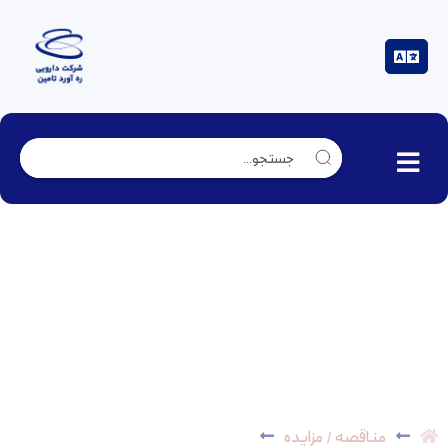
خرید پیجینگ تحت شبکه – گواهی افتا الزامیست –
*پایان یافت*
مناقصه / مزایده