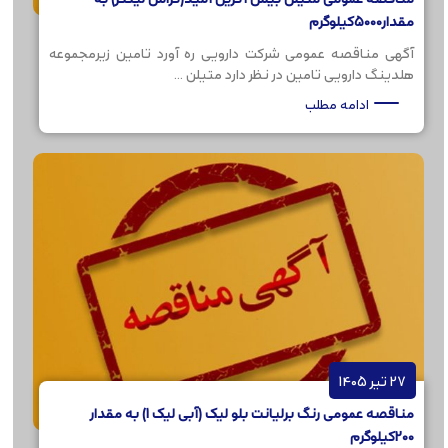
مقدار5000کیلوگرم
آگهی مناقصه عمومی شرکت دارویی ره آورد تامین زیرمجموعه
هلدینگ دارویی تامین در نظر دارد متیلن ...
ادامه مطلب
27 تیر 1405
مناقصه عمومی رنگ برلیانت بلو لیک (آبی لیک 1) به مقدار
200کیلوگرم