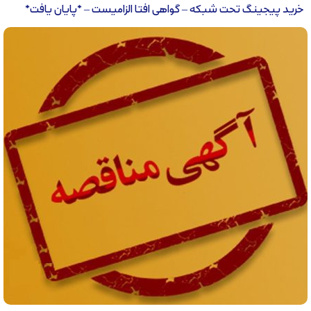
خرید پیجینگ تحت شبکه – گواهی افتا الزامیست – *پایان یافت*