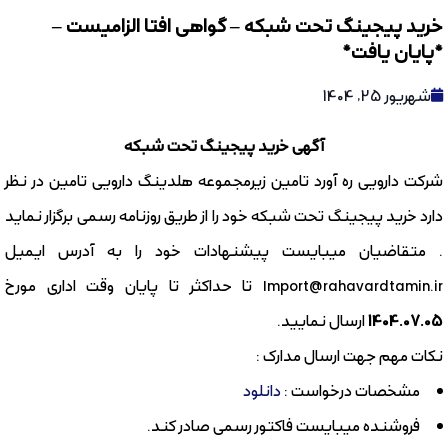
خرید پیجینگ تحت شبکه – گواهی افتا الزامیست –
*پایان یافت*
شهریور 25, 1404
آگهی خرید پیجینگ تحت شبکه
شرکت دارویی ره آورد تامین زیرمجموعه هلدینگ دارویی تامین در نظر
دارد خرید پیجینگ تحت شبکه خود را از طریق روزنامه رسمی برگزار نماید
. متقاضیان میبایست پیشنهادات خود را به آدرس ایمیل
Import@rahavardtamin.ir تا حداکثر تا پایان وقت اداری مورخ
1404.07.05
ارسال نمایید.
نکات مهم جهت ارسال مدارک :
مشخصات درخواست :
دانلود
فروشنده میبایست فاکتور رسمی صادر کند.