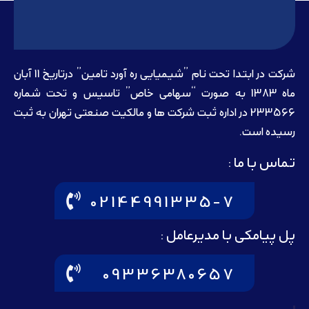
شرکت در ابتدا تحت نام ”شیمیایی ره آورد تامين” درتاريخ 11 آبان
ماه 1383 به صورت “سهامی خاص” تاسيس و تحت شماره
233566 در اداره ثبت شرکت ها و مالکيت صنعتی تهران به ثبت
رسيده است.
تماس با ما :
02144991335-7
پل پیامکی با مدیرعامل :
09336380657