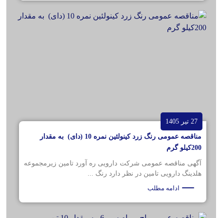
27 تیر 1405
مناقصه عمومی رنگ زرد کینولئین نمره 10 (دای) به مقدار
200کیلو گرم
آگهی مناقصه عمومی شرکت دارویی ره آورد تامین زیرمجموعه
هلدینگ دارویی تامین در نظر دارد رنگ ...
ادامه مطلب