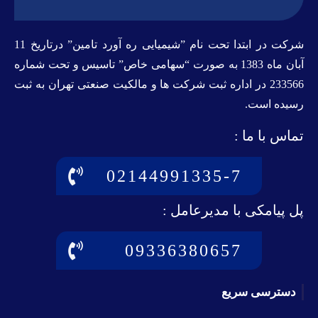
شرکت در ابتدا تحت نام ”شیمیایی ره آورد تامين” درتاريخ 11
آبان ماه 1383 به صورت “سهامی خاص” تاسيس و تحت شماره
233566 در اداره ثبت شرکت ها و مالکيت صنعتی تهران به ثبت
رسيده است.
تماس با ما :
02144991335-7
پل پیامکی با مدیرعامل :
09336380657
دسترسی سریع