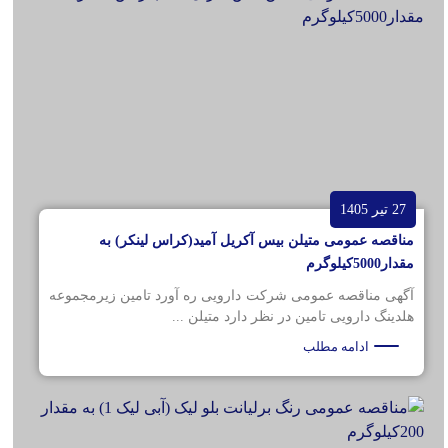
27 تیر 1405
مناقصه عمومی متیلن بیس آکریل آمید(کراس لینکر) به
مقدار5000کیلوگرم
آگهی مناقصه عمومی شرکت دارویی ره آورد تامین زیرمجموعه
هلدینگ دارویی تامین در نظر دارد متیلن ...
ادامه مطلب