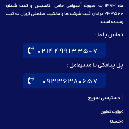
ماه 1383 به صورت “سهامی خاص” تاسيس و تحت شماره
233566 در اداره ثبت شرکت ها و مالکيت صنعتی تهران به ثبت
رسيده است.
تماس با ما :
02144991335-7
پل پیامکی با مدیرعامل :
09336380657
دسترسی سریع
وزارت تعاون
شستا