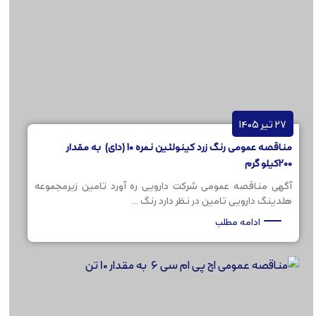
27 تیر 1405
مناقصه عمومی رنگ زرد کینولئین نمره 10 (دای) به مقدار
200کیلو گرم
آگهی مناقصه عمومی شرکت دارویی ره آورد تامین زیرمجموعه
هلدینگ دارویی تامین در نظر دارد رنگ ...
ادامه مطلب