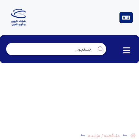
فراخوان شناسایی شرکتها و اشخاص معتبر در زمینه
اجاره دیزل ژنراتور – *پایان یافت*
مناقصه / مزایده