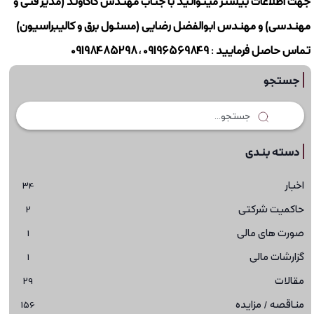
جهت اطلاعات بیشتر میتوانید با جناب مهندس کاکاوند (مدیر فنی و
مهندسی) و مهندس ابوالفضل رضایی (مسئول برق و کالیبراسیون)
تماس حاصل فرمایید : 09196569849 ، 09198485298
جستجو
دسته بندی
اخبار
34
حاکمیت شرکتی
2
صورت های مالی
1
گزارشات مالی
1
مقالات
29
مناقصه / مزایده
156