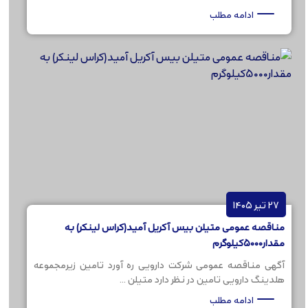
ادامه مطلب
27 تیر 1405
مناقصه عمومی متیلن بیس آکریل آمید(کراس لینکر) به
مقدار5000کیلوگرم
آگهی مناقصه عمومی شرکت دارویی ره آورد تامین زیرمجموعه
هلدینگ دارویی تامین در نظر دارد متیلن ...
ادامه مطلب