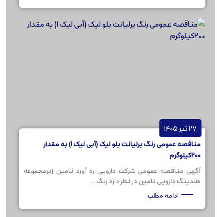
27 تیر 1405
مناقصه عمومی رنگ برلیانت بلو لیک (آبی لیک 1) به مقدار
200کیلوگرم
آگهی مناقصه عمومی شرکت دارویی ره آورد تامین زیرمجموعه
هلدینگ دارویی تامین در نظر دارد رنگ ...
ادامه مطلب