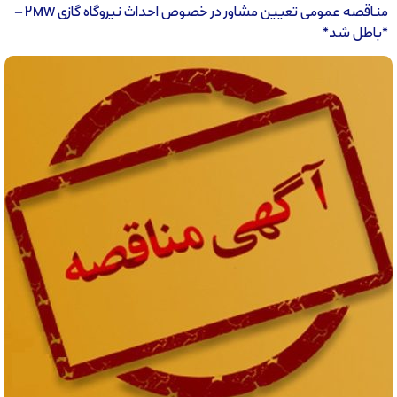
مناقصه عمومی تعیین مشاور در خصوص احداث نیروگاه گازی 2MW –
*باطل شد*