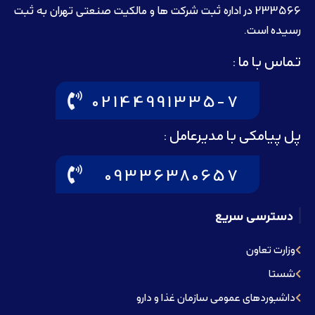
233566 در اداره ثبت شرکت ها و مالکيت صنعتی تهران به ثبت
رسيده است.
تماس با ما :
02144991335-7
پل پیامکی با مدیرعامل :
09336380657
دسترسی سریع
وزارت تعاون
شستا
داشبوردهای عمومی سازمان غذا و دارو