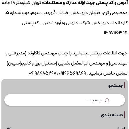
آدرس و کد پستی جهت ارائه مدارک و مستندات:
تهران، کیلومتر 18 جاده
مخصوص کرج، خیابان داروپخش، خیابان فروردین سوم، درب شماره 5،
کارخانجات داروپخش، شرکت دارویی ره آورد تامین – کدپستی
1397116396
جهت اطلاعات بیشتر میتوانید با جناب مهندس کاکاوند (مدیر فنی و
مهندسی) و مهندس ابوالفضل رضایی (مسئول برق و کالیبراسیون)
تماس حاصل فرمایید : 09196569849 ، 09198485298
جستجو
دسته بندی
اخبار
34