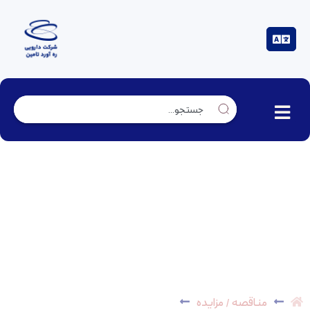
مناقصه عمومی تعیین مشاور در خصوص احداث
نیروگاه گازی 2MW – *باطل شد*
مناقصه / مزایده