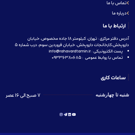
تماس با ما
درباره ما
ارتباط با ما
آدرس دفتر مرکزی : تهران، کیلومتر 18 جاده مخصوص، خیابان
داروپخش،کارخانجات داروپخش، خیابان فروردین سوم، درب شماره 5
پست الکترونیکی : info@rahavardtamin.ir
تماس با روابط عمومی : 09336380685
ساعات کاری
7 صبح الی 16 عصر
شنبه تا چهارشنبه