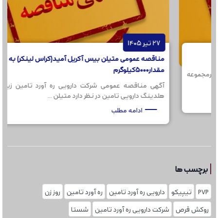
27 تیر 1405
مناقصه عمومی متیلن بیس آکریل آمید(کراس لینکر) به
مقدار5000کیلوگرم
جموعه
آگهی مناقصه عمومی شرکت دارویی ره آورد تامین زیرمجموع
هلدینگ دارویی تامین در نظر دارد متیلن ...
ادامه مطلب
برچسب ها
PVP
تیپیکو
دارویی ره آورد تامین
ره آورد تامین
روز زن
روکش قرص
شرکت دارویی ره آورد تامین
شستا