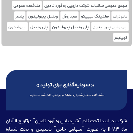
مجمع عمومی سالیانه شرکت دارویی ره آورد تامین
مناقصه عمومی
نانوذرات
هلدینگ تیپیکو
هیدروژل
وینیل پیرولیدون
پلیمر
پلی ونیل پیرولیدون
پلی وینیل پیرولیدون
پلی‌ وینیل
پیرولیدون
کوپلیمر
« سرمایه‌گذاری برای تولید »
مشتاقانه منتظر شنیدن نظرات و پیشنهادات شما هستیم.
شرکت در ابتدا تحت نام ”شیمیایی ره آورد تامين” درتاريخ 11 آبان
ماه 1383 به صورت “سهامی خاص” تاسيس و تحت شماره