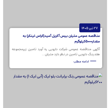
27 تیر 1405
مناقصه عمومی متیلن بیس آکریل آمید(کراس لینکر) به
مقدار5000کیلوگرم
آگهی مناقصه عمومی شرکت دارویی ره آورد تامین زیرمجموعه
هلدینگ دارویی تامین در نظر دارد متیلن ...
ادامه مطلب