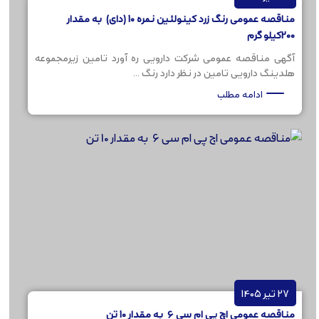
مناقصه عمومی رنگ زرد کینولئین نمره 10 (دای) به مقدار
200کیلو گرم
آگهی مناقصه عمومی شرکت دارویی ره آورد تامین زیرمجموعه
هلدینگ دارویی تامین در نظر دارد رنگ ...
ادامه مطلب
27 تیر 1405
مناقصه عمومی اچ پی ام سی 6 به مقدار 10 تن