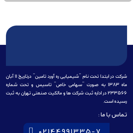
شرکت در ابتدا تحت نام ”شیمیایی ره آورد تامين” درتاريخ 11 آبان
ماه 1383 به صورت “سهامی خاص” تاسيس و تحت شماره
233566 در اداره ثبت شرکت ها و مالکيت صنعتی تهران به ثبت
رسيده است.
تماس با ما :
02144991335-7