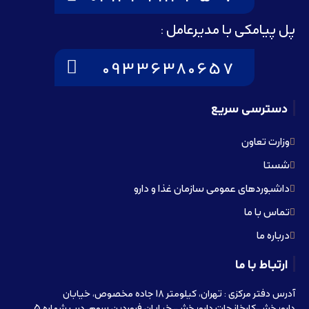
پل پیامکی با مدیرعامل :
09336380657
دسترسی سریع
وزارت تعاون
شستا
داشبوردهای عمومی سازمان غذا و دارو
تماس با ما
درباره ما
ارتباط با ما
آدرس دفتر مرکزی : تهران، کیلومتر 18 جاده مخصوص، خیابان
داروپخش،کارخانجات داروپخش، خیابان فروردین سوم، درب شماره 5