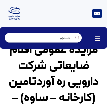
مزایده عمومی اقلام
ضایعاتی شرکت
دارویی ره آوردتامین
(کارخانه – ساوه) –