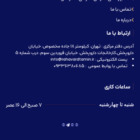
تماس با ما
درباره ما
ارتباط با ما
آدرس دفتر مرکزی : تهران، کیلومتر 18 جاده مخصوص، خیابان
داروپخش،کارخانجات داروپخش، خیابان فروردین سوم، درب شماره 5
پست الکترونیکی : info@rahavardtamin.ir
تماس با روابط عمومی : 09336380685
ساعات کاری
7 صبح الی 16 عصر
شنبه تا چهارشنبه