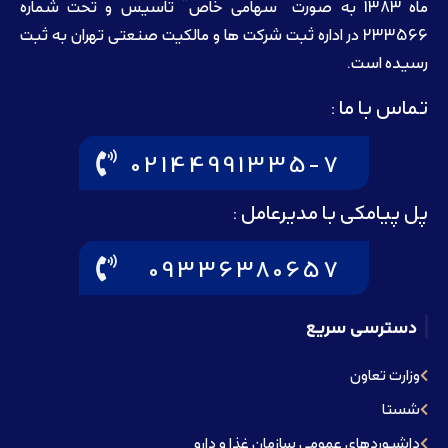
ماه 1383 به صورت “سهامی خاص” تاسيس و تحت شماره
233566 در اداره ثبت شرکت ها و مالکيت صنعتی تهران به ثبت
رسيده است.
تماس با ما :
02144991335-7
پل پیامکی با مدیرعامل :
09336380657
دسترسی سریع
وزارت تعاون
شستا
داشبوردهای عمومی سازمان غذا و دارو