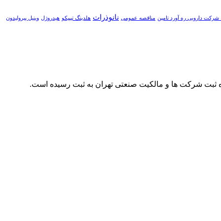
نانوذرات
شرکت دارویی ره آورد تامین
مناقصه عمومی
هلدینگ تیپیکو
هیدروژل
وینیل پیرولیدون