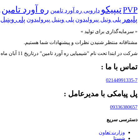
تیپیکو
ره آورد تامین
PVP
دارویی ره آورد تامین
ر
پلیمر
پلی‌ وینیل
پلی ونیل پیرولیدون
پلی وینیل پیرولیدون
« سرمایه‌گذاری برای تولید »
مشتاقانه منتظر شنیدن نظرات و پیشنهادات شما هستیم.
شرکت در ابتدا تحت نام ”شیمیایی ره آورد تامين” درتاريخ 11 آبان ماه 1383 به صورت “سهامی خاص” تاسيس و تحت شماره 233566 در اداره ثبت شرکت ها و مالکيت صنعتی تهران به ثبت رسيده است.
تماس با ما :
02144991335-7
پل پیامکی با مدیرعامل :
09336380657
دسترسی سریع
وزارت تعاون
شستا