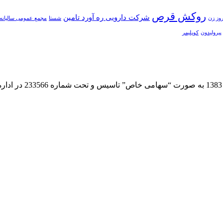
روکش قرص
شرکت دارویی ره آورد تامین
وز زن
شستا
مجمع عمومی سالیانه 
پیرولیدون
کوپلیمر