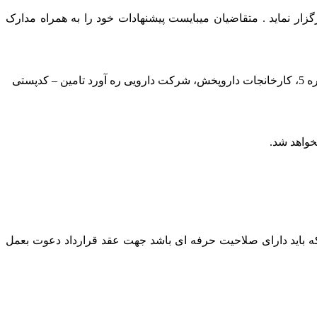
ار نماید . متقاضیان میبایست پیشنهادات خود را به همراه مدارک
تهران، کیلومتر 18 جاده مخصوص کرج، خیابان داروپخش، خیابان فروردین سوم، درب شماره 5، کارخانجات داروپخش، شرکت دارویی ره آورد تامین – کدپستی
باید دارای صلاحیت حرفه ای باشد جهت عقد قرارداد دعوت بعمل