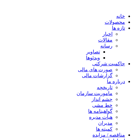
خانه
محصولات
تازه ها
اخبار
مقالات
رسانه
تصاویر
ویدئوها
حاکمیت شرکتی
صورت های مالی
گزارشات مالی
درباره ما
تاریخچه
ماموریت سازمان
چشم انداز
خط مشی
گواهینامه ها
هیأت مدیره
مدیران
کمیته ها
مناقصه / مزایده