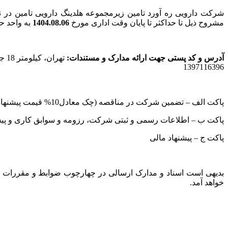
شرکت دارویی ره آورد تامین زیرمجموعه هلدینگ دارویی تامین در ن
مشروح ذیل تا حداکثر تا پایان وقت اداری مورخ
1404.08.06
به واحد ح
آدرس و کد پستی جهت ارائه مدارک و مستندات:
1397116396
پاکت الف – تضمین شرکت در مناقصه (چک معادل10% قیمت پیشنهادی) – در صورت عدم ارائه تضمین پاکت پیشنهاد قیمت ترتیب اثر داده نخواهد شد.
پاکت ب – اطلاعات رسمی و ثبتی شرکت، رزومه و سوابق کاری و پیش
پاکت ج – پیشنهاد مالی
بدیهی است اسناد و مدارک ارسالی در چهارچوب ضوابط و مقررات 
خواهد آمد.