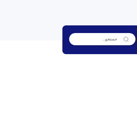
یافت*