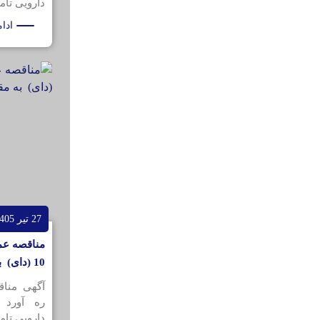
دارویی تامی
ادا
27 تیر 1405
مناقصه عم
10 (دای) به مقدار 200کیلو گرم
آگهی منا
ره آورد 
دارویی تامی