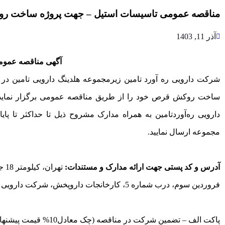
مناقصه عمومی تاسیسات استیل – جهت پروژه ساخت رو
آذر 11, 1403
آگهی مناقصه عموم
شرکت دارویی ره آورد تامین زیرمجموعه هلدینگ دارویی تامین در 
ساخت روکش قرص خود را از طریق مناقصه عمومی برگزار نماید . 
دارویی ره‌آوردتامین به همراه مدارک مشروح ذیل تا حداکثر تا پ
مجموعه ارسال نمایید.
آدرس و کد پستی جهت ارائه مدارک و مستندات:
تهر
فروردین سوم، درب شماره 5، کارخانجات داروپخش، شرکت دارویی ره آورد تامین – کدپستی 1397116396
پاکت الف – تضمین شرکت در مناقصه (چک معادل10% قیمت پیشنهادی)