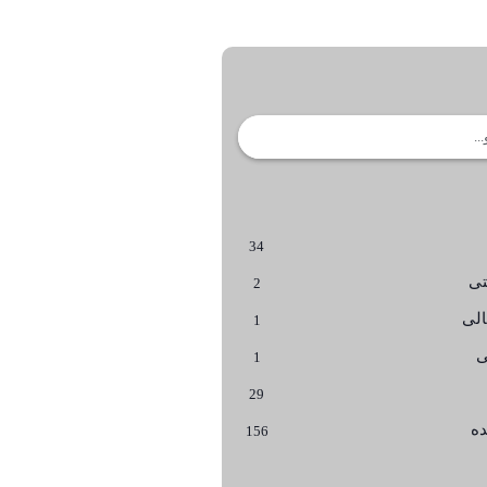
34
تی
2
لی
1
ی
1
29
ده
156