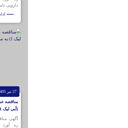
دارویی تامی
ادا
27 تیر 1405
مناقصه عمو
(آبی لیک 1) به مقدار 200کیلوگرم
آگهی منا
ره آورد 