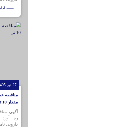
ادا
27 تیر 1405
مقدار 10 تن
آگهی منا
ره آورد 
دارویی تامی