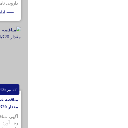
دارویی تامی
ادا
27 تیر 1405
مناقصه عمو
مقدار 20کیلوگرم
آگهی منا
ره آورد 