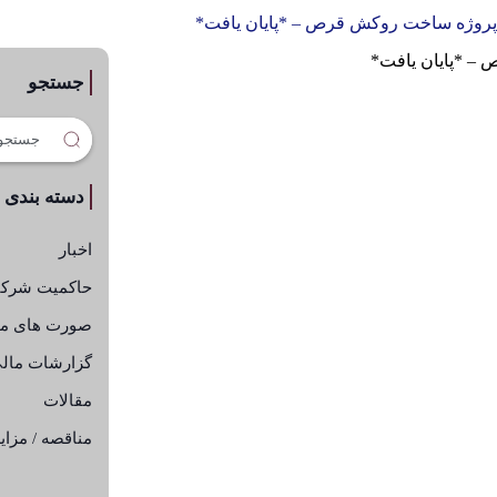
پروژه ساخت روکش قرص – *پایان یافت*
جستجو
دسته بندی
اخبار
حاکمیت شرک
صورت های ما
گزارشات مال
مقالات
مناقصه / مزای