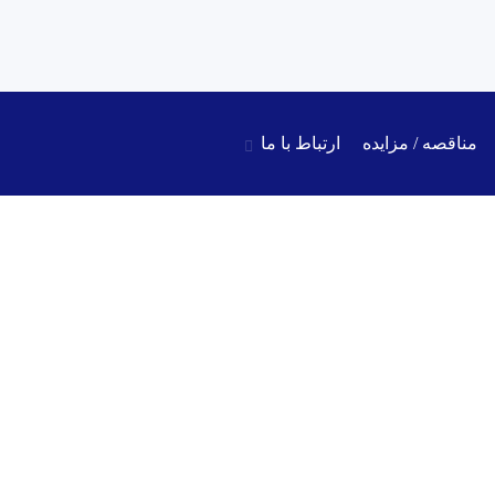
مناقصه / مزایده
ارتباط با ما
تیل – جهت پروژه ساخت روکش قرص – *پایان 