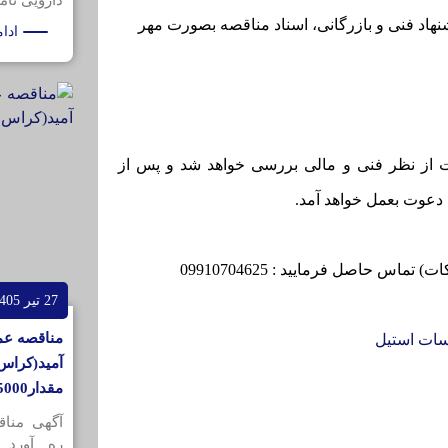
دارویی تامی
اد فنی و بازرگانی، اسناد مناقصه بصورت مهر
ادا
 از نظر فنی و مالی بررسی خواهد شد و پس از
دعوت بعمل خواهد آمد.
س حاصل فرمایید : 09910704625
27 تیر 1405
مناقصه عم
ات استیل
آمید(کراس 
مقدار5000کیلوگرم
آگهی منا
ره آورد 