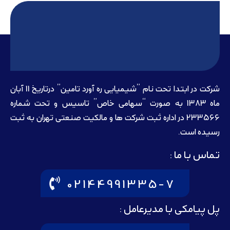
شرکت در ابتدا تحت نام ”شیمیایی ره آورد تامين” درتاريخ 11 آبان
ماه 1383 به صورت “سهامی خاص” تاسيس و تحت شماره
233566 در اداره ثبت شرکت ها و مالکيت صنعتی تهران به ثبت
رسيده است.
تماس با ما :
02144991335-7
پل پیامکی با مدیرعامل :