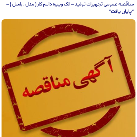
مناقصه عمومی تجهیزات تولید – الک ویبره دائم کار ( مدل : راسل ) –
*پایان یافت*