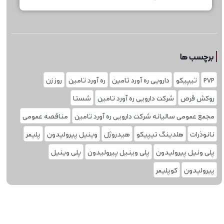
برچسب ها
PVP
تیپیکو
دارویی ره آورد تامین
ره آورد تامین
روز زن
روکش قرص
شرکت دارویی ره آورد تامین
شستا
مجمع عمومی سالیانه شرکت دارویی ره آورد تامین
مناقصه عمومی
نانوذرات
هلدینگ تیپیکو
هیدروژل
وینیل پیرولیدون
پلیمر
پلی ونیل پیرولیدون
پلی وینیل پیرولیدون
پلی‌ وینیل
پیرولیدون
کوپلیمر