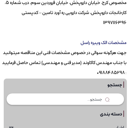
مخصوص کرج، خیابان داروپخش، خیابان فروردین سوم، درب شماره 5،
کارخانجات داروپخش، شرکت دارویی ره آورد تامین – کدپستی
1397116396
مشخصات الک ویبره راسل
جهت هرگونه سوالی در خصوص مشخصات فنی این مناقصه میتوانید
با جناب مهندس کاکاوند (مدیر فنی و مهندسی) تماس حاصل فرمایید
: 09188485298
جستجو
دسته بندی
اخبار
34