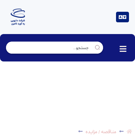
مناقصه عمومی تجهیزات تولید – الک ویبره دائم کار (
مدل : راسل ) – *پایان یافت*
مناقصه / مزایده