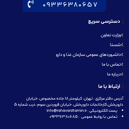
09336380657
دسترسی سریع
وزارت تعاون
شستا
داشبوردهای عمومی سازمان غذا و دارو
تماس با ما
درباره ما
ارتباط با ما
آدرس دفتر مرکزی : تهران، کیلومتر 18 جاده مخصوص، خیابان
داروپخش،کارخانجات داروپخش، خیابان فروردین سوم، درب شماره 5
پست الکترونیکی : info@rahavardtamin.ir
تماس با روابط عمومی : 09336380685