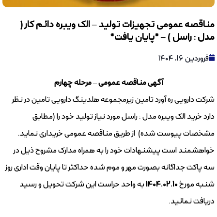
مناقصه عمومی تجهیزات تولید – الک ویبره دائم کار (
مدل : راسل ) – *پایان یافت*
فروردین 16, 1404
آگهی مناقصه عمومی – مرحله چهارم
شرکت دارویی ره آورد تامین زیرمجموعه هلدینگ دارویی تامین در نظر
دارد خرید الک ویبره مدل : راسل مورد نیاز تولید خود را (مطابق
مشخصات پیوست شده) از طریق مناقصه عمومی خریداری نماید.
خواهشمند است پیشنهادات خود را به همراه مدارک مشروح ذیل در
سه پاکت جداگانه بصورت مهر و موم شده حداکثر تا پایان وقت اداری روز
شنبه مورخ
1404.02.10
به واحد حراست این شرکت تحویل و رسید
دریافت نمائید.