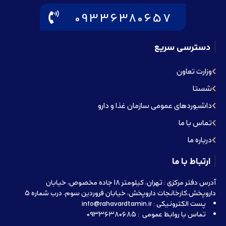
09336380657
دسترسی سریع
وزارت تعاون
شستا
داشبوردهای عمومی سازمان غذا و دارو
تماس با ما
درباره ما
ارتباط با ما
آدرس دفتر مرکزی : تهران، کیلومتر 18 جاده مخصوص، خیابان
داروپخش،کارخانجات داروپخش، خیابان فروردین سوم، درب شماره 5
پست الکترونیکی : info@rahavardtamin.ir
تماس با روابط عمومی : 09336380685