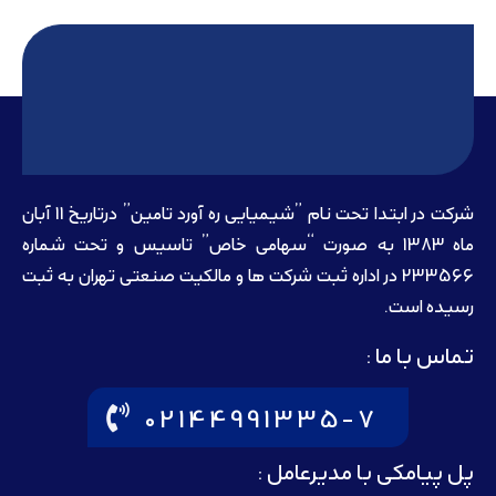
شرکت در ابتدا تحت نام ”شیمیایی ره آورد تامين” درتاريخ 11 آبان
ماه 1383 به صورت “سهامی خاص” تاسيس و تحت شماره
233566 در اداره ثبت شرکت ها و مالکيت صنعتی تهران به ثبت
رسيده است.
تماس با ما :
02144991335-7
پل پیامکی با مدیرعامل :